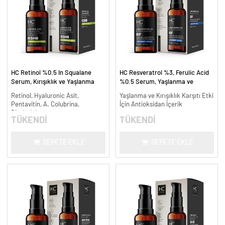
HC Retinol %0.5 In Squalane
HC Resveratrol %3, Ferulic Acid
Serum, Kırışıklık ve Yaşlanma
%0.5 Serum, Yaşlanma ve
Karşıtı - 30 ml.
Kırışıklık Karşıtı - 30 ml.
Retinol, Hyaluronic Asit,
Yaşlanma ve Kırışıklık Karşıtı Etki
Pentavitin, A. Colubrina,
İçin Antioksidan İçerik
Bisabolol
TÜKENDİ
TÜKENDİ
SEPETE EKLE
SEPETE EKLE