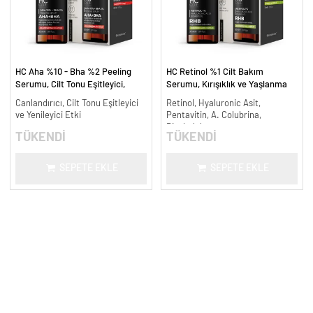
HC Aha %10 - Bha %2 Peeling
HC Retinol %1 Cilt Bakım
Serumu, Cilt Tonu Eşitleyici,
Serumu, Kırışıklık ve Yaşlanma
Canlandırıcı - 30 ml.
Karşıtı - 30 ml.
Canlandırıcı, Cilt Tonu Eşitleyici
Retinol, Hyaluronic Asit,
ve Yenileyici Etki
Pentavitin, A. Colubrina,
Bisabolol
TÜKENDİ
TÜKENDİ
SEPETE EKLE
SEPETE EKLE