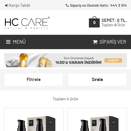
Kargo Takibi
Sipariş ve Destek Hattı: 444 3 914
SEPET:
0
TL.
0
Toplam
0
Ürün
MENÜ
SIPARIŞ VER
Filtrele
Sırala
Toplam 4 ürün