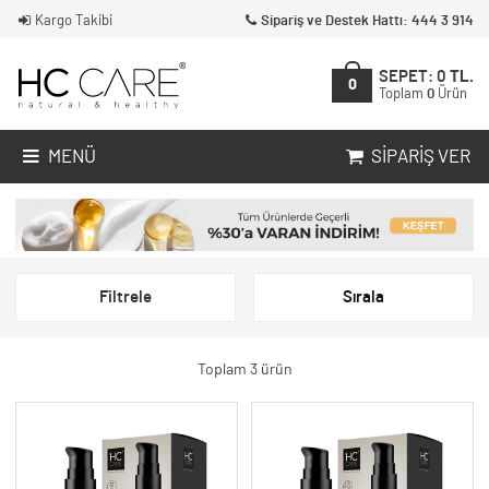
Kargo Takibi
Sipariş ve Destek Hattı: 444 3 914
SEPET:
0
TL.
0
Toplam
0
Ürün
MENÜ
SIPARIŞ VER
Filtrele
Sırala
Toplam 3 ürün