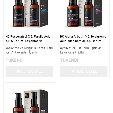
HC Resveratrol %3, Ferulic Acid
HC Alpha Arbutin %2, Hyaluronic
%0.5 Serum, Yaşlanma ve
Acid, Niacinamide %5 Serum,
Kırışıklık Karşıtı - 30 ml.
Leke Karşıtı ve Aydınlatıcı - 30
Yaşlanma ve Kırışıklık Karşıtı Etki
Aydınlatıcı, Cilt Tonu Eşitleyici
ml.
İçin Antioksidan İçerik
Leke Karşıtı Etki
TÜKENDİ
TÜKENDİ
SEPETE EKLE
SEPETE EKLE