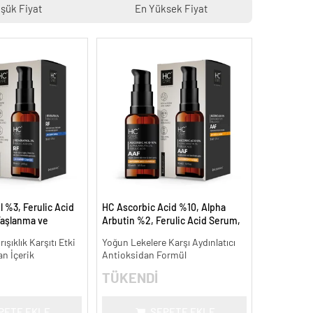
şük Fiyat
En Yüksek Fiyat
 %3, Ferulic Acid
HC Ascorbic Acid %10, Alpha
aşlanma ve
Arbutin %2, Ferulic Acid Serum,
ı - 30 ml.
Koyu ve Yoğun Leke Karşıtı - 30
ışıklık Karşıtı Etki
Yoğun Lekelere Karşı Aydınlatıcı
ml.
an İçerik
Antioksidan Formül
TÜKENDİ
PETE EKLE
SEPETE EKLE