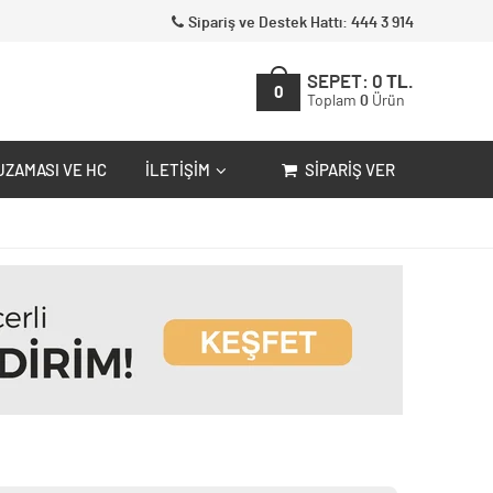
Sipariş ve Destek Hattı: 444 3 914
SEPET:
0
TL.
0
Toplam
0
Ürün
UZAMASI VE HC
İLETIŞIM
SIPARIŞ VER