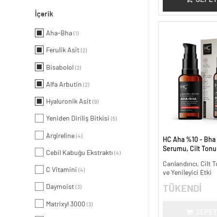
İçerik
Aha-Bha
(1)
Ferulik Asit
(2)
Bisabolol
(2)
Alfa Arbutin
(2)
Hyaluronik Asit
(9)
Yeniden Diriliş Bitkisi
(5)
Argireline
(4)
HC Aha %10 - Bha
Serumu, Cilt Tonu 
Cebil Kabuğu Ekstraktı
(4)
Canlandırıcı - 30 m
Canlandırıcı, Cilt T
C Vitamini
(4)
ve Yenileyici Etki
Daymoist
TÜKENDİ
(3)
Matrixyl 3000
(3)
SEPET