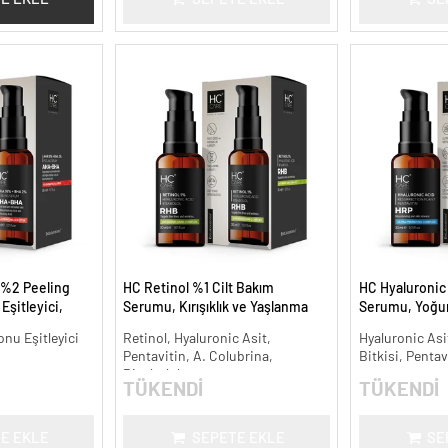
 %2 Peeling
HC Retinol %1 Cilt Bakım
HC Hyaluronic 
Eşitleyici,
Serumu, Kırışıklık ve Yaşlanma
Serumu, Yoğun
l.
Karşıtı - 30 ml.
ml.
onu Eşitleyici
Retinol, Hyaluronic Asit,
Hyaluronic Asit
Pentavitin, A. Colubrina,
Bitkisi, Pentav
Bisabolol
TÜKENDİ
TÜKENDİ
E EKLE
SEPETE EKLE
SE