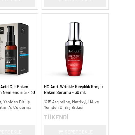
Acid Cilt Bakım
HC Anti-Wrinkle Kırışıklık Karşıtı
 Nemlendirici - 30
Bakım Serumu - 30 ml.
, Yeniden Diriliş
%15 Argireline, Matrixyl, HA ve
itin, A. Colubrina
Yeniden Diriliş Bitkisi
TÜKENDİ
PETE EKLE
SEPETE EKLE