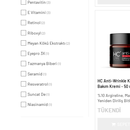
Pentavitin
(3)
E Vitamini
(3)
Retinol
(2)
Riboxyl
(2)
Meyan Kökü Ekstraktı
(2)
Eyepro 3X
(1)
Tazmanya Biberi
(1)
Seramid
(1)
HC Anti-Wrinkle Kır
Resveratrol
(1)
Bakım Kremi - 50 
Suncat De
(1)
%10 Argireline, Mat
Yeniden Diriliş Bit
Niasinamid
(1)
TÜKENDİ
SEPET