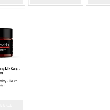
ışıklık Karşıtı
ml.
rixyl, HA ve
kisi
E EKLE