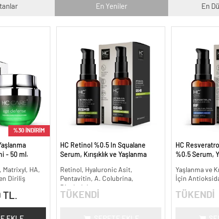
tanlar
En Yeniler
En Dü
%30 İNDİRİM
Yaşlanma
HC Retinol %0.5 In Squalane
HC Resveratrol
i - 50 ml.
Serum, Kırışıklık ve Yaşlanma
%0.5 Serum, Y
Karşıtı - 30 ml.
Kırışıklık Karşıt
, Matrixyl, HA,
Retinol, Hyaluronic Asit,
Yaşlanma ve Kır
n Diriliş
Pentavitin, A. Colubrina,
İçin Antioksid
Bisabolol
TÜKENDİ
TÜKENDİ
 TL.
E EKLE
SEPETE EKLE
SE