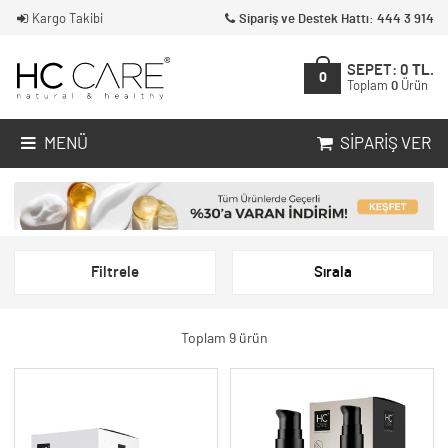
Kargo Takibi
Sipariş ve Destek Hattı: 444 3 914
SEPET:
0
TL.
0
Toplam
0
Ürün
MENÜ
SIPARIŞ VER
Filtrele
Sırala
Toplam 9 ürün