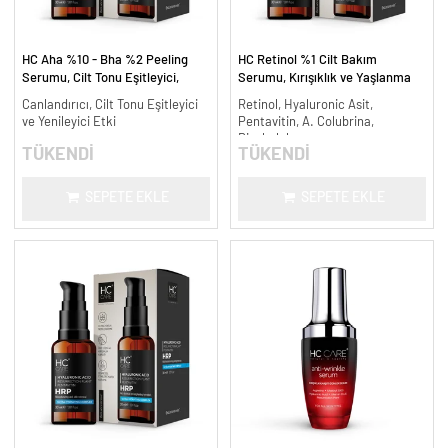
HC Aha %10 - Bha %2 Peeling
HC Retinol %1 Cilt Bakım
Serumu, Cilt Tonu Eşitleyici,
Serumu, Kırışıklık ve Yaşlanma
Canlandırıcı - 30 ml.
Karşıtı - 30 ml.
Canlandırıcı, Cilt Tonu Eşitleyici
Retinol, Hyaluronic Asit,
ve Yenileyici Etki
Pentavitin, A. Colubrina,
Bisabolol
TÜKENDİ
TÜKENDİ
SEPETE EKLE
SEPETE EKLE