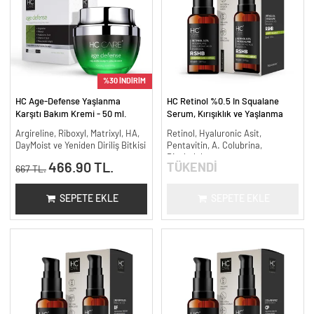
%30 İNDİRİM
HC Age-Defense Yaşlanma
HC Retinol %0.5 In Squalane
Karşıtı Bakım Kremi - 50 ml.
Serum, Kırışıklık ve Yaşlanma
Karşıtı - 30 ml.
Argireline, Riboxyl, Matrixyl, HA,
Retinol, Hyaluronic Asit,
DayMoist ve Yeniden Diriliş Bitkisi
Pentavitin, A. Colubrina,
Bisabolol
466.90 TL.
TÜKENDİ
667 TL.
SEPETE EKLE
SEPETE EKLE