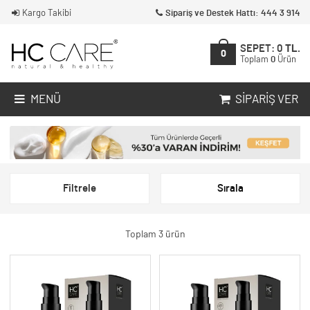
Kargo Takibi
Sipariş ve Destek Hattı: 444 3 914
SEPET:
0
TL.
0
Toplam
0
Ürün
MENÜ
SIPARIŞ VER
Filtrele
Sırala
Toplam 3 ürün