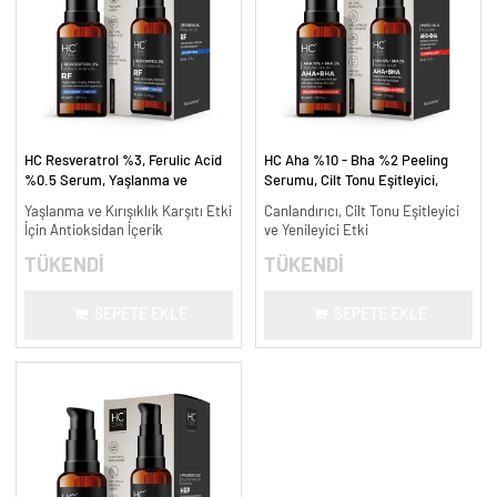
HC Resveratrol %3, Ferulic Acid
HC Aha %10 - Bha %2 Peeling
%0.5 Serum, Yaşlanma ve
Serumu, Cilt Tonu Eşitleyici,
Kırışıklık Karşıtı - 30 ml.
Canlandırıcı - 30 ml.
Yaşlanma ve Kırışıklık Karşıtı Etki
Canlandırıcı, Cilt Tonu Eşitleyici
İçin Antioksidan İçerik
ve Yenileyici Etki
TÜKENDİ
TÜKENDİ
SEPETE EKLE
SEPETE EKLE