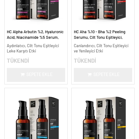
HC Alpha Arbutin %2, Hyaluronic
HC Aha %10 - Bha %2 Peeling
Acid, Niacinamide %5 Serum,
Serumu, Cilt Tonu Eşitleyici,
Leke Karşıtı ve Aydınlatıcı - 30
Canlandırıcı - 30 ml.
Aydınlatıcı, Cilt Tonu Eşitleyici
Canlandırıcı, Cilt Tonu Eşitleyici
ml.
Leke Karşıtı Etki
ve Yenileyici Etki
TÜKENDİ
TÜKENDİ
SEPETE EKLE
SEPETE EKLE