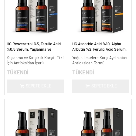
HC Resveratrol %3, Ferulic Acid
HC Ascorbic Acid %10, Alpha
%0.5 Serum, Yaşlanma ve
Arbutin %2, Ferulic Acid Serum,
Kırışıklık Karşıtı - 30 ml.
Koyu ve Yoğun Leke Karşıtı - 30
Yaşlanma ve Kırışıklık Karşıtı Etki
Yoğun Lekelere Karşı Aydınlatıcı
ml.
İçin Antioksidan İçerik
Antioksidan Formül
TÜKENDİ
TÜKENDİ
SEPETE EKLE
SEPETE EKLE