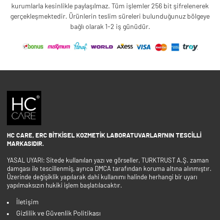
kurumlarla kesinlikle paylaşılmaz. Tüm işlemler 256 bit şifrelenerek
gerçekleşmektedir. Ürünlerin teslim süreleri bulunduğunuz bölgeye
bağlı olarak 1-2 iş günüdür.
HC CARE, ERC BITKISEL KOZMETIK LABORATUVARLARI'NIN TESCILLI
MARKASIDIR.
YASAL UYARI: Sitede kullanılan yazı ve görseller, TURKTRUST A.Ş. zaman
damgası ile tescillenmiş, ayrıca DMCA tarafından koruma altına alınmıştır.
Üzerinde değişiklik yapılarak dahi kullanımı halinde herhangi bir uyarı
yapılmaksızın hukiki işlem başlatılacaktır.
İletişim
Gizlilik ve Güvenlik Politikası