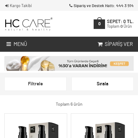
Kargo Takibi
Sipariş ve Destek Hattı: 444 3 914
SEPET:
0
TL.
0
Toplam
0
Ürün
MENÜ
SIPARIŞ VER
Filtrele
Sırala
Toplam 6 ürün