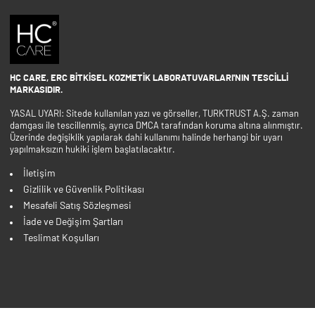
HC CARE, ERC BITKISEL KOZMETIK LABORATUVARLARI'NIN TESCILLI
MARKASIDIR.
YASAL UYARI: Sitede kullanılan yazı ve görseller, TURKTRUST A.Ş. zaman
damgası ile tescillenmiş, ayrıca DMCA tarafından koruma altına alınmıştır.
Üzerinde değişiklik yapılarak dahi kullanımı halinde herhangi bir uyarı
yapılmaksızın hukiki işlem başlatılacaktır.
İletişim
Gizlilik ve Güvenlik Politikası
Mesafeli Satış Sözleşmesi
İade ve Değişim Şartları
Teslimat Koşulları