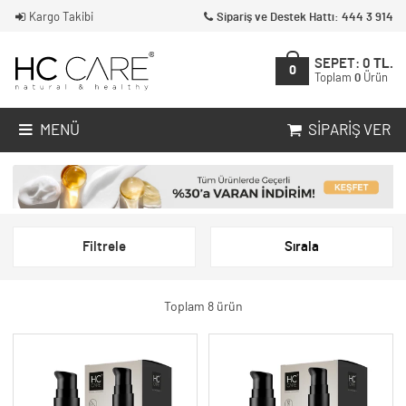
Kargo Takibi
Sipariş ve Destek Hattı: 444 3 914
SEPET:
0
TL.
0
Toplam
0
Ürün
MENÜ
SIPARIŞ VER
Filtrele
Sırala
Toplam 8 ürün