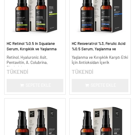
HC Retinol %0.5 In Squalane
HC Resveratrol %3, Ferulic Acid
Serum, Kırışıklık ve Yaşlanma
%0.5 Serum, Yaşlanma ve
Karşıtı - 30 ml.
Kırışıklık Karşıtı - 30 ml.
Retinol, Hyaluronic Asit,
Yaşlanma ve Kırışıklık Karşıtı Etki
Pentavitin, A. Colubrina,
İçin Antioksidan İçerik
Bisabolol
TÜKENDİ
TÜKENDİ
SEPETE EKLE
SEPETE EKLE