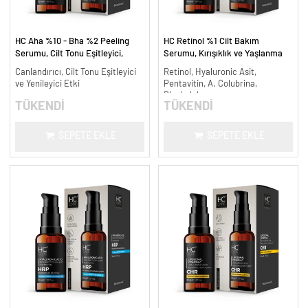
HC Aha %10 - Bha %2 Peeling
HC Retinol %1 Cilt Bakım
Serumu, Cilt Tonu Eşitleyici,
Serumu, Kırışıklık ve Yaşlanma
Canlandırıcı - 30 ml.
Karşıtı - 30 ml.
Canlandırıcı, Cilt Tonu Eşitleyici
Retinol, Hyaluronic Asit,
ve Yenileyici Etki
Pentavitin, A. Colubrina,
Bisabolol
TÜKENDİ
TÜKENDİ
SEPETE EKLE
SEPETE EKLE