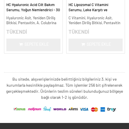
HC Hyaluronic Acid Cilt Bakım
HC Lipozomal C Vitamini
Serumu, Yoğun Nemlendirici - 30
Serumu, Leke Karşıtı ve
ml.
Aydınlatıcı - 30 ml.
Hyaluronic Asit, Yeniden Diriliş
C Vitamini, Hyaluronic Asit,
Bitkisi, Pentavitin, A. Colubrina
Yeniden Diriliş Bitkisi, Pentavitin
TÜKENDİ
TÜKENDİ
SEPETE EKLE
SEPETE EKLE
Bu sitede, alışverişlerinizde belirttiğiniz bilgileriniz 3. kişi ve
kurumlarla kesinlikle paylaşılmaz. Tüm işlemler 256 bit şifrelenerek
gerçekleşmektedir. Ürünlerin teslim süreleri bulunduğunuz bölgeye
bağlı olarak 1-2 iş günüdür.