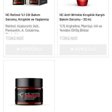
HC Retinol %1 Cilt Bakım
HC Anti-Wrinkle Kırışıklık Karşıtı
Serumu, Kırışıklık ve Yaşlanma
Bakım Serumu - 30 ml.
Karşıtı - 30 ml.
Retinol, Hyaluronic Asit,
%15 Argireline, Matrixyl, HA ve
Pentavitin, A. Colubrina,
Yeniden Diriliş Bitkisi
Bisabolol
TÜKENDİ
TÜKENDİ
SEPETE EKLE
SEPETE EKLE