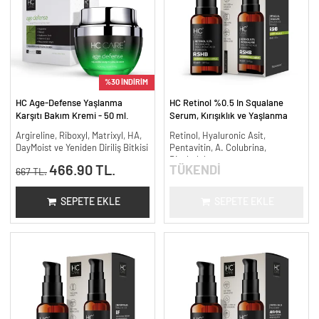
%30 İNDİRİM
HC Age-Defense Yaşlanma
HC Retinol %0.5 In Squalane
Karşıtı Bakım Kremi - 50 ml.
Serum, Kırışıklık ve Yaşlanma
Karşıtı - 30 ml.
Argireline, Riboxyl, Matrixyl, HA,
Retinol, Hyaluronic Asit,
DayMoist ve Yeniden Diriliş Bitkisi
Pentavitin, A. Colubrina,
Bisabolol
466.90 TL.
TÜKENDİ
667 TL.
SEPETE EKLE
SEPETE EKLE