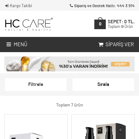
Kargo Takibi
Sipariş ve Destek Hattı: 444 3 914
SEPET:
0
TL.
0
Toplam
0
Ürün
MENÜ
SIPARIŞ VER
Filtrele
Sırala
Toplam 7 ürün