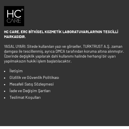
HC CARE, ERC BITKISEL KOZMETIK LABORATUVARLARI'NIN TESCILLI
MARKASIDIR.
YASAL UYARI: Sitede kullanılan yazı ve görseller, TURKTRUST A.Ş. zaman
damgası ile tescillenmiş, ayrıca DMCA tarafından koruma altına alınmıştır.
Üzerinde değişiklik yapılarak dahi kullanımı halinde herhangi bir uyarı
yapılmaksızın hukiki işlem başlatılacaktır.
İletişim
Gizlilik ve Güvenlik Politikası
Mesafeli Satış Sözleşmesi
İade ve Değişim Şartları
Teslimat Koşulları