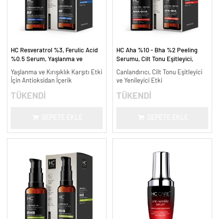
HC Resveratrol %3, Ferulic Acid
HC Aha %10 - Bha %2 Peeling
%0.5 Serum, Yaşlanma ve
Serumu, Cilt Tonu Eşitleyici,
Kırışıklık Karşıtı - 30 ml.
Canlandırıcı - 30 ml.
Yaşlanma ve Kırışıklık Karşıtı Etki
Canlandırıcı, Cilt Tonu Eşitleyici
İçin Antioksidan İçerik
ve Yenileyici Etki
TÜKENDİ
TÜKENDİ
SEPETE EKLE
SEPETE EKLE