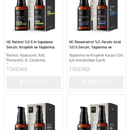
HC Retinol %0.5 In Squalane
HC Resveratrol %3, Ferulic Acid
Serum, Kırışıklık ve Yaşlanma
%0.5 Serum, Yaşlanma ve
Karşıtı - 30 ml.
Kırışıklık Karşıtı - 30 ml.
Retinol, Hyaluronic Asit,
Yaşlanma ve Kırışıklık Karşıtı Etki
Pentavitin, A. Colubrina,
İçin Antioksidan İçerik
Bisabolol
TÜKENDİ
TÜKENDİ
SEPETE EKLE
SEPETE EKLE