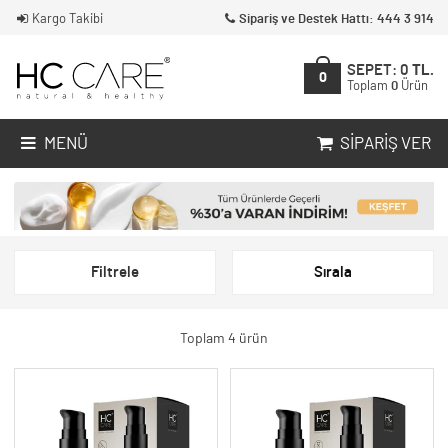
Kargo Takibi
Sipariş ve Destek Hattı: 444 3 914
SEPET:
0
TL.
0
Toplam
0
Ürün
MENÜ
SIPARIŞ VER
Filtrele
Sırala
Toplam 4 ürün