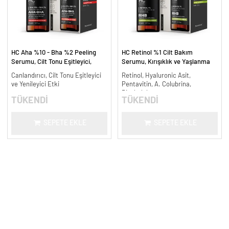
HC Aha %10 - Bha %2 Peeling
HC Retinol %1 Cilt Bakım
Serumu, Cilt Tonu Eşitleyici,
Serumu, Kırışıklık ve Yaşlanma
Canlandırıcı - 30 ml.
Karşıtı - 30 ml.
Canlandırıcı, Cilt Tonu Eşitleyici
Retinol, Hyaluronic Asit,
ve Yenileyici Etki
Pentavitin, A. Colubrina,
Bisabolol
TÜKENDİ
TÜKENDİ
SEPETE EKLE
SEPETE EKLE