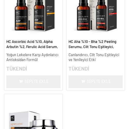
HC Ascorbic Acid %10, Alpha
HC Aha %10 - Bha %2 Peeling
Arbutin %2, Ferulic Acid Serum,
Serumu, Cilt Tonu Eşitleyici,
Koyu ve Yoğun Leke Karşıtı - 30
Canlandırıcı - 30 ml.
Yoğun Lekelere Karşı Aydınlatıcı
Canlandırıcı, Cilt Tonu Eşitleyici
ml.
Antioksidan Formül
ve Yenileyici Etki
TÜKENDİ
TÜKENDİ
SEPETE EKLE
SEPETE EKLE