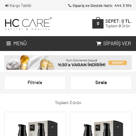
Kargo Takibi
Sipariş ve Destek Hattı: 444 3 914
SEPET:
0
TL.
0
Toplam
0
Ürün
MENÜ
SIPARIŞ VER
Filtrele
Sırala
Toplam 3 ürün