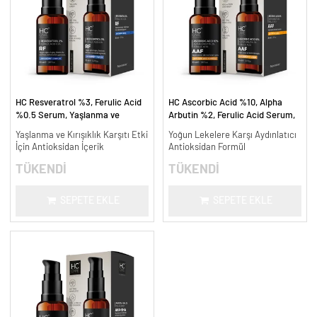
HC Resveratrol %3, Ferulic Acid
HC Ascorbic Acid %10, Alpha
%0.5 Serum, Yaşlanma ve
Arbutin %2, Ferulic Acid Serum,
Kırışıklık Karşıtı - 30 ml.
Koyu ve Yoğun Leke Karşıtı - 30
Yaşlanma ve Kırışıklık Karşıtı Etki
Yoğun Lekelere Karşı Aydınlatıcı
ml.
İçin Antioksidan İçerik
Antioksidan Formül
TÜKENDİ
TÜKENDİ
SEPETE EKLE
SEPETE EKLE