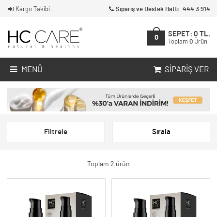
Kargo Takibi
Sipariş ve Destek Hattı: 444 3 914
SEPET:
0
TL.
0
Toplam
0
Ürün
MENÜ
SIPARIŞ VER
Filtrele
Sırala
Toplam 2 ürün