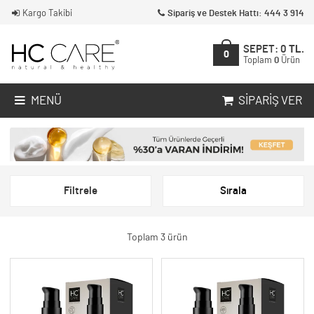
Kargo Takibi
Sipariş ve Destek Hattı: 444 3 914
SEPET:
0
TL.
0
Toplam
0
Ürün
MENÜ
SIPARIŞ VER
Filtrele
Sırala
Toplam 3 ürün