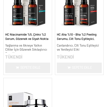
HC Niacinamide %5, Çinko %2
HC Aha %10 - Bha %2 Peeling
Serum, Gözenek ve Siyah Nokta
Serumu, Cilt Tonu Eşitleyici,
Oluşumunu Gidermeye Yardımcı -
Canlandırıcı - 30 ml.
Yağlanma ve Akneye Yatkın
Canlandırıcı, Cilt Tonu Eşitleyici
30 ml.
Ciltler İçin Gözenek Sıkılaştırıcı
ve Yenileyici Etki
Formül
TÜKENDİ
TÜKENDİ
SEPETE EKLE
SEPETE EKLE