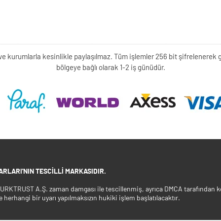
kişi ve kurumlarla kesinlikle paylaşılmaz. Tüm işlemler 256 bit şifrelene
bölgeye bağlı olarak 1-2 iş günüdür.
RLARI'NIN TESCILLI MARKASIDIR.
 TURKTRUST A.Ş. zaman damgası ile tescillenmiş, ayrıca DMCA tarafından ko
e herhangi bir uyarı yapılmaksızın hukiki işlem başlatılacaktır.