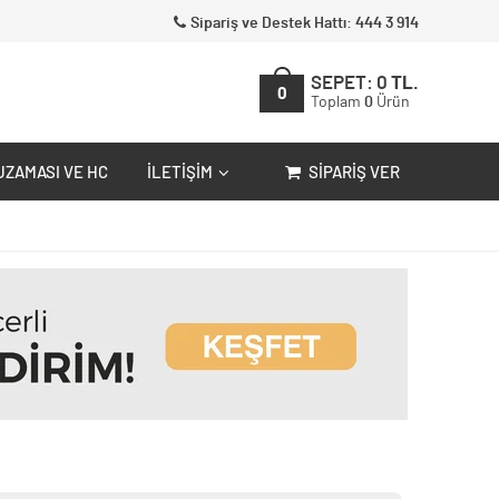
Sipariş ve Destek Hattı: 444 3 914
SEPET:
0
TL.
0
Toplam
0
Ürün
UZAMASI VE HC
İLETIŞIM
SIPARIŞ VER