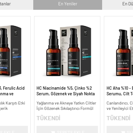
tanlar
En Yeniler
En Dü
, Ferulic Acid
HC Niacinamide %5, Çinko %2
HC Aha %10 - 
anma ve
Serum, Gözenek ve Siyah Nokta
Serumu, Cilt T
30 ml.
Oluşumunu Gidermeye Yardımcı
Canlandırıcı - 
lık Karşıtı Etki
Yağlanma ve Akneye Yatkın Ciltler
Canlandırıcı, C
- 30 ml.
çerik
İçin Gözenek Sıkılaştırıcı Formül
ve Yenileyici E
TÜKENDİ
TÜKENDİ
E EKLE
SEPETE EKLE
SE