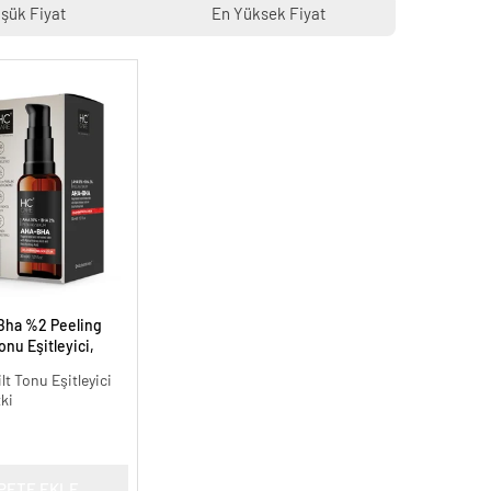
şük Fiyat
En Yüksek Fiyat
Bha %2 Peeling
onu Eşitleyici,
30 ml.
ilt Tonu Eşitleyici
tki
PETE EKLE