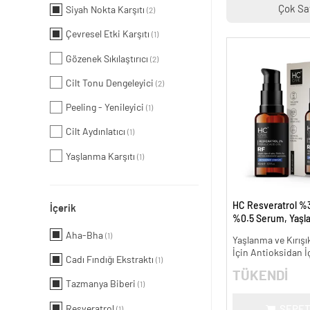
Çok Sa
Siyah Nokta Karşıtı
(2)
Çevresel Etki Karşıtı
(1)
Gözenek Sıkılaştırıcı
(2)
Cilt Tonu Dengeleyici
(2)
Peeling - Yenileyici
(1)
Cilt Aydınlatıcı
(1)
Yaşlanma Karşıtı
(1)
HC Resveratrol %3
İçerik
%0.5 Serum, Yaşl
Kırışıklık Karşıtı - 
Aha-Bha
(1)
Yaşlanma ve Kırışık
İçin Antioksidan İ
Cadı Fındığı Ekstraktı
(1)
TÜKENDİ
Tazmanya Biberi
(1)
Resveratrol
SEPET
(1)