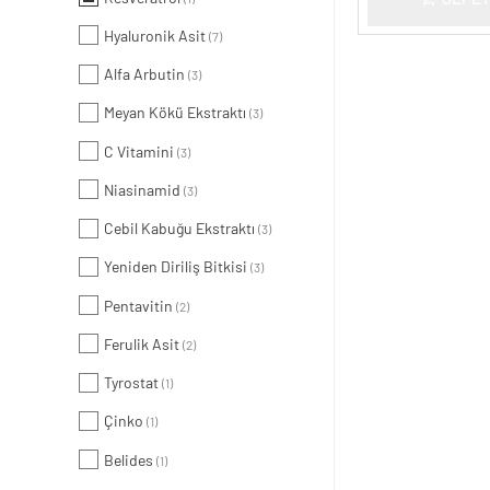
Hyaluronik Asit
(7)
Alfa Arbutin
(3)
Meyan Kökü Ekstraktı
(3)
C Vitamini
(3)
Niasinamid
(3)
Cebil Kabuğu Ekstraktı
(3)
Yeniden Diriliş Bitkisi
(3)
Pentavitin
(2)
Ferulik Asit
(2)
Tyrostat
(1)
Çinko
(1)
Belides
(1)