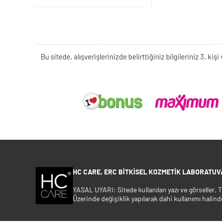
Bu sitede, alışverişlerinizde belirttiğiniz bilgileriniz 3. 
HC CARE, ERC BITKISEL KOZMETIK LABORATUVA
YASAL UYARI: Sitede kullanılan yazı ve görseller,
Üzerinde değişiklik yapılarak dahi kullanımı halind