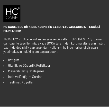
HC CARE, ERC BITKISEL KOZMETIK LABORATUVARLARI'NIN TESCILLI
MARKASIDIR.
YASAL UYARI: Sitede kullanılan yazı ve görseller, TURKTRUST A.Ş. zaman
damgası ile tescillenmiş, ayrıca DMCA tarafından koruma altına alınmıştır.
Üzerinde değişiklik yapılarak dahi kullanımı halinde herhangi bir uyarı
yapılmaksızın hukiki işlem başlatılacaktır.
İletişim
Gizlilik ve Güvenlik Politikası
Mesafeli Satış Sözleşmesi
İade ve Değişim Şartları
Teslimat Koşulları