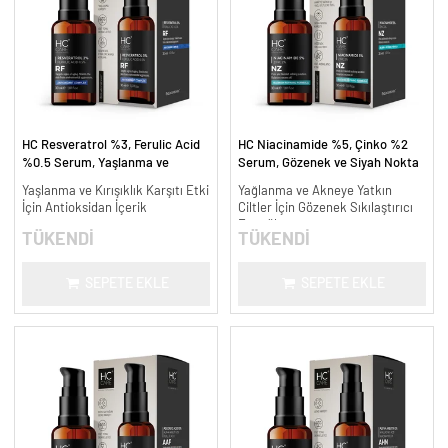
HC Resveratrol %3, Ferulic Acid
HC Niacinamide %5, Çinko %2
%0.5 Serum, Yaşlanma ve
Serum, Gözenek ve Siyah Nokta
Kırışıklık Karşıtı - 30 ml.
Oluşumunu Gidermeye Yardımcı -
Yaşlanma ve Kırışıklık Karşıtı Etki
Yağlanma ve Akneye Yatkın
30 ml.
İçin Antioksidan İçerik
Ciltler İçin Gözenek Sıkılaştırıcı
Formül
TÜKENDİ
TÜKENDİ
SEPETE EKLE
SEPETE EKLE