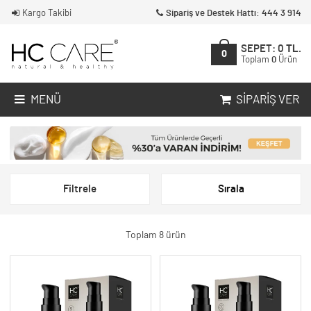
Kargo Takibi
Sipariş ve Destek Hattı: 444 3 914
SEPET:
0
TL.
0
Toplam
0
Ürün
MENÜ
SIPARIŞ VER
Filtrele
Sırala
Toplam 8 ürün