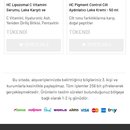
HC Lipozomal C Vitamini
HC Pigment Control Cilt
Serumu, Leke Karşıtı ve
Aydınlatıcı Leke Kremi - 50 ml.
Aydınlatıcı - 30 ml.
C Vitamini, Hyaluronic Asit,
Cilt tonu farklılıklarına karşı,
Yeniden Diriliş Bitkisi, Pentavitin
doğal peptitler
TÜKENDİ
TÜKENDİ
SEPETE EKLE
SEPETE EKLE
Bu sitede, alışverişlerinizde belirttiğiniz bilgileriniz 3. kişi ve
kurumlarla kesinlikle paylaşılmaz. Tüm işlemler 256 bit şifrelenerek
gerçekleşmektedir. Ürünlerin teslim süreleri bulunduğunuz bölgeye
bağlı olarak 1-2 iş günüdür.