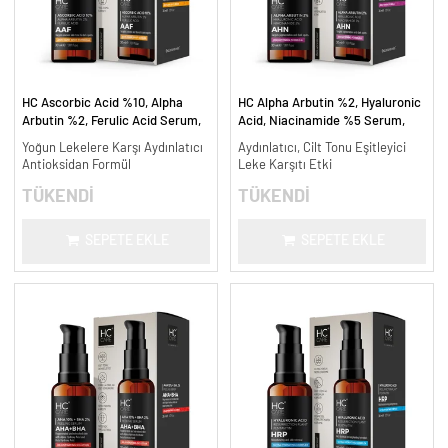
HC Ascorbic Acid %10, Alpha
HC Alpha Arbutin %2, Hyaluronic
Arbutin %2, Ferulic Acid Serum,
Acid, Niacinamide %5 Serum,
Koyu ve Yoğun Leke Karşıtı - 30
Leke Karşıtı ve Aydınlatıcı - 30
Yoğun Lekelere Karşı Aydınlatıcı
Aydınlatıcı, Cilt Tonu Eşitleyici
ml.
ml.
Antioksidan Formül
Leke Karşıtı Etki
TÜKENDİ
TÜKENDİ
SEPETE EKLE
SEPETE EKLE