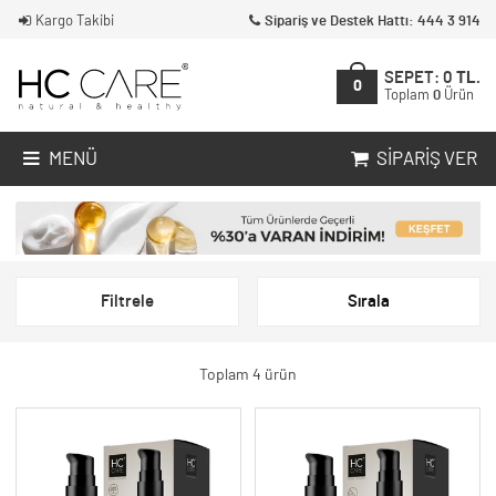
Kargo Takibi
Sipariş ve Destek Hattı: 444 3 914
SEPET:
0
TL.
0
Toplam
0
Ürün
MENÜ
SIPARIŞ VER
Filtrele
Sırala
Toplam 4 ürün