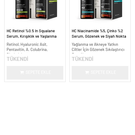
HC Retinol %0.5 In Squalane
HC Niacinamide %5, Çinko %2
Serum, Kırışıklık ve Yaşlanma
Serum, Gözenek ve Siyah Nokta
Karşıtı - 30 ml.
Oluşumunu Gidermeye Yardımcı -
Retinol, Hyaluronic Asit,
Yağlanma ve Akneye Yatkın
30 ml.
Pentavitin, A. Colubrina,
Ciltler İçin Gözenek Sıkılaştırıcı
Bisabolol
Formül
TÜKENDİ
TÜKENDİ
SEPETE EKLE
SEPETE EKLE