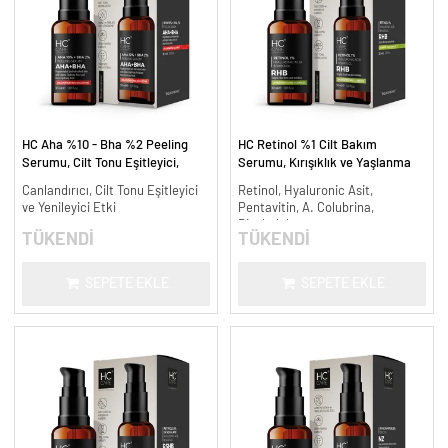
HC Aha %10 - Bha %2 Peeling
HC Retinol %1 Cilt Bakım
Serumu, Cilt Tonu Eşitleyici,
Serumu, Kırışıklık ve Yaşlanma
Canlandırıcı - 30 ml.
Karşıtı - 30 ml.
Canlandırıcı, Cilt Tonu Eşitleyici
Retinol, Hyaluronic Asit,
ve Yenileyici Etki
Pentavitin, A. Colubrina,
Bisabolol
TÜKENDİ
TÜKENDİ
SEPETE EKLE
SEPETE EKLE