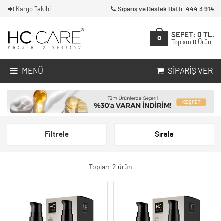
Kargo Takibi
Sipariş ve Destek Hattı: 444 3 914
SEPET:
0
TL.
0
Toplam
0
Ürün
MENÜ
SIPARIŞ VER
Filtrele
Sırala
Toplam 2 ürün