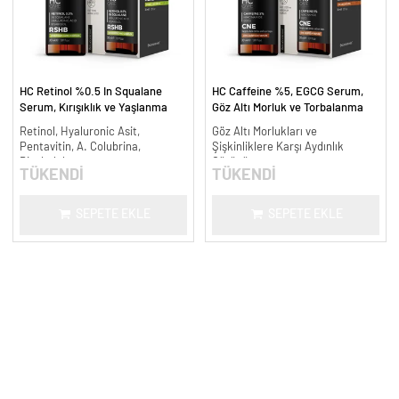
HC Retinol %0.5 In Squalane
HC Caffeine %5, EGCG Serum,
Serum, Kırışıklık ve Yaşlanma
Göz Altı Morluk ve Torbalanma
Karşıtı - 30 ml.
Karşıtı - 30 ml.
Retinol, Hyaluronic Asit,
Göz Altı Morlukları ve
Pentavitin, A. Colubrina,
Şişkinliklere Karşı Aydınlık
Bisabolol
Görünüm
TÜKENDİ
TÜKENDİ
SEPETE EKLE
SEPETE EKLE