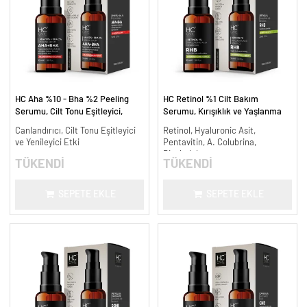
HC Aha %10 - Bha %2 Peeling
HC Retinol %1 Cilt Bakım
Serumu, Cilt Tonu Eşitleyici,
Serumu, Kırışıklık ve Yaşlanma
Canlandırıcı - 30 ml.
Karşıtı - 30 ml.
Canlandırıcı, Cilt Tonu Eşitleyici
Retinol, Hyaluronic Asit,
ve Yenileyici Etki
Pentavitin, A. Colubrina,
Bisabolol
TÜKENDİ
TÜKENDİ
SEPETE EKLE
SEPETE EKLE