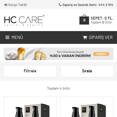
Kargo Takibi
Sipariş ve Destek Hattı: 444 3 914
SEPET:
0
TL.
0
Toplam
0
Ürün
MENÜ
SIPARIŞ VER
Filtrele
Sırala
Toplam 4 ürün