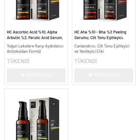
HC Ascorbic Acid %10, Alpha
HC Aha %10 - Bha %2 Peeling
Arbutin %2, Ferulic Acid Serum,
Serumu, Cilt Tonu Eşitleyici,
Koyu ve Yoğun Leke Karşıtı - 30
Canlandırıcı - 30 ml.
Yoğun Lekelere Karşı Aydınlatıcı
Canlandırıcı, Cilt Tonu Eşitleyici
ml.
Antioksidan Formül
ve Yenileyici Etki
TÜKENDİ
TÜKENDİ
SEPETE EKLE
SEPETE EKLE