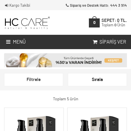
Kargo Takibi
Sipariş ve Destek Hattı: 444 3 914
SEPET:
0
TL.
0
Toplam
0
Ürün
MENÜ
SIPARIŞ VER
Filtrele
Sırala
Toplam 5 ürün