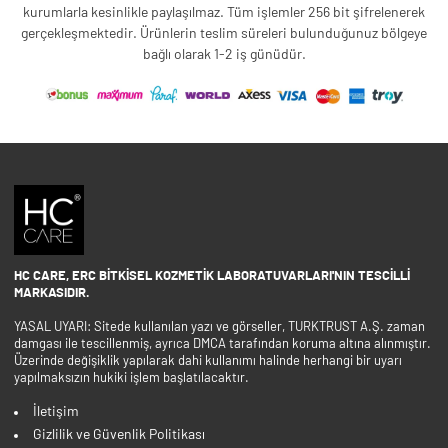
kurumlarla kesinlikle paylaşılmaz. Tüm işlemler 256 bit şifrelenerek
gerçekleşmektedir. Ürünlerin teslim süreleri bulunduğunuz bölgeye
bağlı olarak 1-2 iş günüdür.
HC CARE, ERC BITKISEL KOZMETIK LABORATUVARLARI'NIN TESCILLI
MARKASIDIR.
YASAL UYARI: Sitede kullanılan yazı ve görseller, TURKTRUST A.Ş. zaman
damgası ile tescillenmiş, ayrıca DMCA tarafından koruma altına alınmıştır.
Üzerinde değişiklik yapılarak dahi kullanımı halinde herhangi bir uyarı
yapılmaksızın hukiki işlem başlatılacaktır.
İletişim
Gizlilik ve Güvenlik Politikası