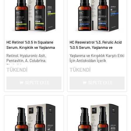
HC Retinol %0.5 In Squalane
HC Resveratrol %3, Ferulic Acid
Serum, Kırışıklık ve Yaşlanma
%0.5 Serum, Yaşlanma ve
Karşıtı - 30 ml.
Kırışıklık Karşıtı - 30 ml.
Retinol, Hyaluronic Asit,
Yaşlanma ve Kırışıklık Karşıtı Etki
Pentavitin, A. Colubrina,
İçin Antioksidan İçerik
Bisabolol
TÜKENDİ
TÜKENDİ
SEPETE EKLE
SEPETE EKLE