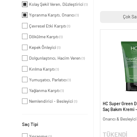
Kolay Şekil Veren, Düzleştirici
(1)
Yıpranma Karşıtı, Onarıcı
(1)
Çok Sa
Çevresel Etki Karşıtı
(1)
Dökülme Karşıtı
(1)
Kepek Önleyici
(1)
Dolgunlaştırıcı, Hacim Veren
(1)
Kırılma Karşıtı
(1)
Yumuşatıcı, Parlatıcı
(1)
Yağlanma Karşıtı
(1)
Nemlendirici - Besleyici
(1)
HC Super Green 
Saç Bakım Kremi -
Onarıcı & Besleyic
Saç Tipi
TÜKENDİ
Yıpranmış
(1)