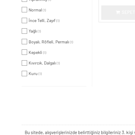
Normal
(1)
SEPET
İnce Telli, Zayıf
(1)
Yağlı
(1)
Boyalı, Röfleli, Permalı
(1)
Kepekli
(1)
Kıvırcık, Dalgalı
(1)
Kuru
(1)
Bu sitede, alışverişlerinizde belirttiğiniz bilgileriniz 3. 