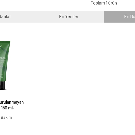
Toplam 1 ürün
tanlar
En Yeniler
En Dü
Durulanmayan
 150 ml.
i Bakım