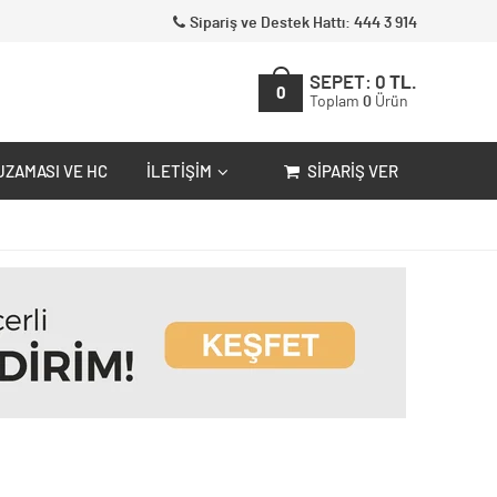
Sipariş ve Destek Hattı: 444 3 914
SEPET:
0
TL.
0
Toplam
0
Ürün
UZAMASI VE HC
İLETIŞIM
SIPARIŞ VER