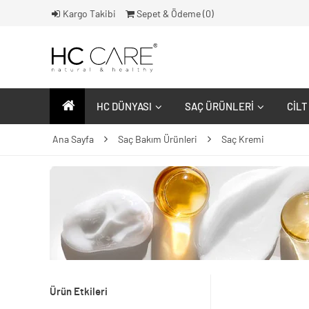
Kargo Takibi
Sepet & Ödeme (
0
)
HC DÜNYASI
SAÇ ÜRÜNLERI
CILT
Ana Sayfa
Saç Bakım Ürünleri
Saç Kremi
Ürün Etkileri