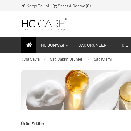
Kargo Takibi
Sepet & Ödeme (
0
)
HC DÜNYASI
SAÇ ÜRÜNLERI
CILT
Ana Sayfa
Saç Bakım Ürünleri
Saç Kremi
Ürün Etkileri