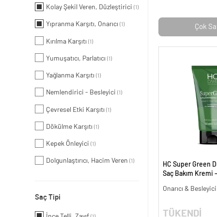
Kolay Şekil Veren, Düzleştirici
(1)
Yıpranma Karşıtı, Onarıcı
(1)
Çok Sa
Kırılma Karşıtı
(1)
Yumuşatıcı, Parlatıcı
(1)
Yağlanma Karşıtı
(1)
Nemlendirici - Besleyici
(1)
Çevresel Etki Karşıtı
(1)
Dökülme Karşıtı
(1)
Kepek Önleyici
(1)
Dolgunlaştırıcı, Hacim Veren
(1)
HC Super Green 
Saç Bakım Kremi -
Onarıcı & Besleyic
Saç Tipi
TÜKENDİ
İnce Telli, Zayıf
(1)