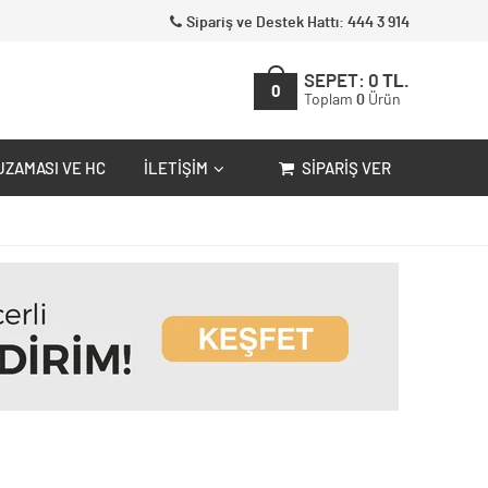
Sipariş ve Destek Hattı: 444 3 914
SEPET:
0
TL.
0
Toplam
0
Ürün
UZAMASI VE HC
İLETIŞIM
SIPARIŞ VER