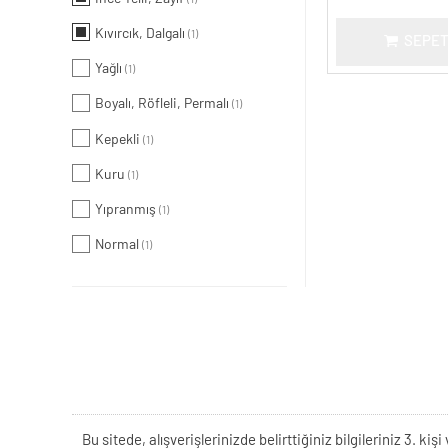
Kıvırcık, Dalgalı
(1)
SEPET
Yağlı
(1)
Boyalı, Röfleli, Permalı
(1)
Kepekli
(1)
Kuru
(1)
Yıpranmış
(1)
Normal
(1)
Bu sitede, alışverişlerinizde belirttiğiniz bilgileriniz 3. 