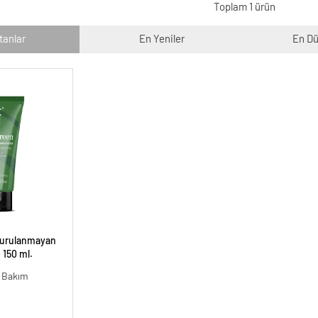
Toplam 1 ürün
tanlar
En Yeniler
En Dü
Durulanmayan
 150 ml.
i Bakım