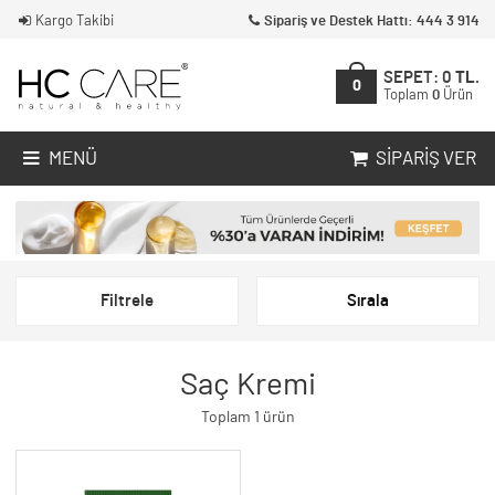
Kargo Takibi
Sipariş ve Destek Hattı: 444 3 914
SEPET:
0
TL.
0
Toplam
0
Ürün
MENÜ
SIPARIŞ VER
Filtrele
Sırala
Saç Kremi
Toplam 1 ürün