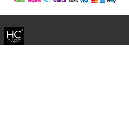
HC CARE, ERC BITKISEL KOZMETIK LABORATUVARLARI'NIN TESCILLI
MARKASIDIR.
YASAL UYARI: Sitede kullanılan yazı ve görseller, TURKTRUST A.Ş. zaman
damgası ile tescillenmiş, ayrıca DMCA tarafından koruma altına alınmıştır.
Üzerinde değişiklik yapılarak dahi kullanımı halinde herhangi bir uyarı
yapılmaksızın hukiki işlem başlatılacaktır.
İletişim
Gizlilik ve Güvenlik Politikası
Mesafeli Satış Sözleşmesi
İade ve Değişim Şartları
Teslimat Koşulları