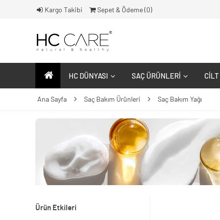
Kargo Takibi
Sepet & Ödeme (
0
)
HC DÜNYASI
SAÇ ÜRÜNLERI
CILT
Ana Sayfa
Saç Bakım Ürünleri
Saç Bakım Yağı
Ürün Etkileri