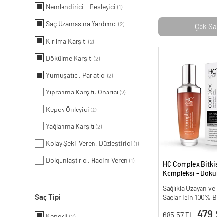
Nemlendirici - Besleyici
(1)
Saç Uzamasına Yardımcı
(2)
Çok Sa
Kırılma Karşıtı
(2)
Dökülme Karşıtı
(2)
Yumuşatıcı, Parlatıcı
(2)
Yıpranma Karşıtı, Onarıcı
(2)
Kepek Önleyici
(2)
Yağlanma Karşıtı
(2)
Kolay Şekil Veren, Düzleştirici
(1)
Dolgunlaştırıcı, Hacim Veren
(1)
HC Complex Bitki
Kompleksi - Dökül
Yoğun Onarıcı Bitk
Sağlıkla Uzayan v
100 ml
Saç Tipi
Saçlar için 100% B
479.
685.57 TL.
Kepekli
(2)