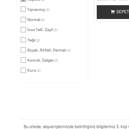
Yıpranmış
(2)
SEPET
Normal
(2)
İnce Telli, Zayıf
(2)
Yağlı
(2)
Boyalı, Röfleli, Permalı
(2)
Kıvırcık, Dalgalı
(2)
Kuru
(2)
Bu sitede, alışverişlerinizde belirttiğiniz bilgileriniz 3. 