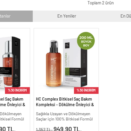
Toplam 2 ürün
tanlar
En Yeniler
En Dü
%30 İNDİRİM
%30 İNDİRİM
sel Saç Bakım
HC Complex Bitkisel Saç Bakım
me Önleyici &
Kompleksi - Dökülme Önleyici &
isel Bakım -
Yoğun Onarıcı Bitkisel Bakım -
e Dökülmeyen
Sağlıkla Uzayan ve Dökülmeyen
200 ml.
itkisel Formül
Saçlar için 100% Bitkisel Formül
90 TL.
949.90 TL.
1,357 TL.