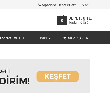
Sipariş ve Destek Hattı: 444 3 914
SEPET:
0
TL.
0
Toplam
0
Ürün
UZAMASI VE HC
İLETIŞIM
SIPARIŞ VER