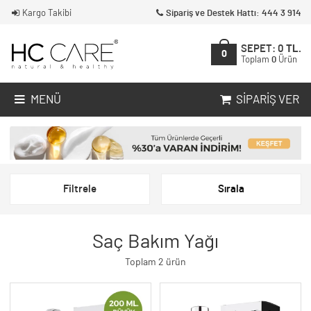
Kargo Takibi
Sipariş ve Destek Hattı: 444 3 914
SEPET:
0
TL.
0
Toplam
0
Ürün
MENÜ
SIPARIŞ VER
Filtrele
Sırala
Saç Bakım Yağı
Toplam 2 ürün