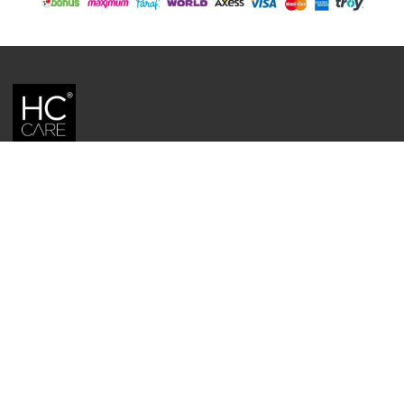
HC CARE, ERC BITKISEL KOZMETIK LABORATUVARLARI'NIN TESCILLI
MARKASIDIR.
YASAL UYARI: Sitede kullanılan yazı ve görseller, TURKTRUST A.Ş. zaman
damgası ile tescillenmiş, ayrıca DMCA tarafından koruma altına alınmıştır.
Üzerinde değişiklik yapılarak dahi kullanımı halinde herhangi bir uyarı
yapılmaksızın hukiki işlem başlatılacaktır.
İletişim
Gizlilik ve Güvenlik Politikası
Mesafeli Satış Sözleşmesi
İade ve Değişim Şartları
Teslimat Koşulları