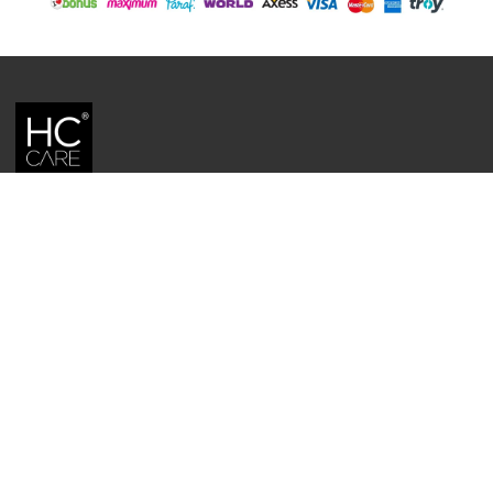
HC CARE, ERC BITKISEL KOZMETIK LABORATUVARLARI'NIN TESCILLI
MARKASIDIR.
YASAL UYARI: Sitede kullanılan yazı ve görseller, TURKTRUST A.Ş. zaman
damgası ile tescillenmiş, ayrıca DMCA tarafından koruma altına alınmıştır.
Üzerinde değişiklik yapılarak dahi kullanımı halinde herhangi bir uyarı
yapılmaksızın hukiki işlem başlatılacaktır.
İletişim
Gizlilik ve Güvenlik Politikası
Mesafeli Satış Sözleşmesi
İade ve Değişim Şartları
Teslimat Koşulları