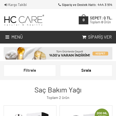
Kargo Takibi
Sipariş ve Destek Hattı: 444 3 914
SEPET:
0
TL.
0
Toplam
0
Ürün
MENÜ
SIPARIŞ VER
Filtrele
Sırala
Saç Bakım Yağı
Toplam 2 ürün