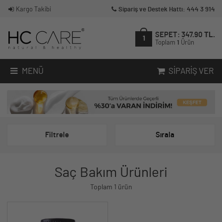
Kargo Takibi
Sipariş ve Destek Hattı: 444 3 914
SEPET:
347.90
TL.
1
Toplam
1
Ürün
MENÜ
SIPARIŞ VER
Filtrele
Sırala
Saç Bakım Ürünleri
Toplam 1 ürün