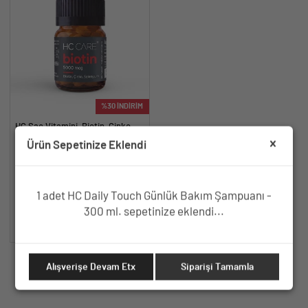
%30 İNDİRİM
HC Saç Vitamini, Biotin, Çinko,
Selenyum içeren Tablet - 60
Ürün Sepetinize Eklendi
Tablet
Biotin, Çinko, Selenyum içeren,
kolay yutulan formda.
498.40 TL.
712 TL.
1 adet HC Daily Touch Günlük Bakım Şampuanı -
300 ml. sepetinize eklendi...
SEPETE EKLE
Alışverişe Devam Etx
Siparişi Tamamla