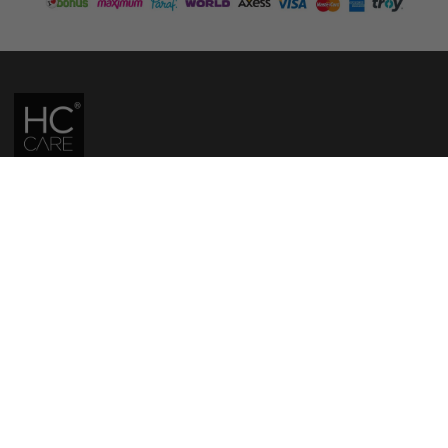
HC CARE, ERC BITKISEL KOZMETIK LABORATUVARLARI'NIN TESCILLI
MARKASIDIR.
YASAL UYARI: Sitede kullanılan yazı ve görseller, TURKTRUST A.Ş. zaman
damgası ile tescillenmiş, ayrıca DMCA tarafından koruma altına alınmıştır.
Üzerinde değişiklik yapılarak dahi kullanımı halinde herhangi bir uyarı
yapılmaksızın hukiki işlem başlatılacaktır.
İletişim
Gizlilik ve Güvenlik Politikası
Mesafeli Satış Sözleşmesi
İade ve Değişim Şartları
Teslimat Koşulları