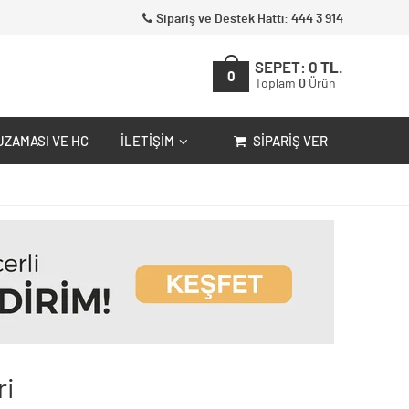
Sipariş ve Destek Hattı: 444 3 914
SEPET:
0
TL.
0
Toplam
0
Ürün
UZAMASI VE HC
İLETIŞIM
SIPARIŞ VER
ri