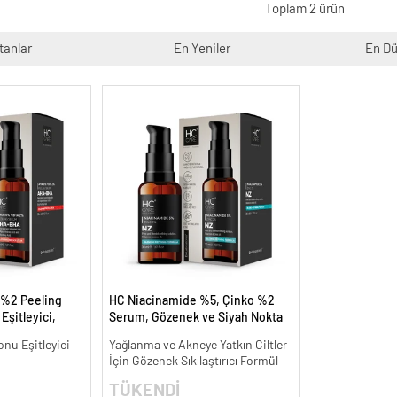
Toplam 2 ürün
tanlar
En Yeniler
En Dü
 %2 Peeling
HC Niacinamide %5, Çinko %2
Eşitleyici,
Serum, Gözenek ve Siyah Nokta
l.
Oluşumunu Gidermeye Yardımcı
onu Eşitleyici
Yağlanma ve Akneye Yatkın Ciltler
- 30 ml.
İçin Gözenek Sıkılaştırıcı Formül
TÜKENDİ