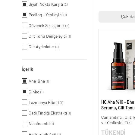
Siyah Nokta Karşıtı
(2)
Peeling - Yenileyici
(1)
Çok Sa
Gözenek Sıkılaştırıcı
(2)
Cilt Tonu Dengeleyici
(1)
Cilt Aydınlatıcı
(1)
İçerik
Aha-Bha
(1)
Çinko
(1)
HC Aha %10 - Bha
Tazmanya Biberi
(1)
Serumu, Cilt Tonu 
Cadı Fındığı Ekstraktı
(1)
Canlandırıcı - 30 m
Canlandırıcı, Cilt T
ve Yenileyici Etki
Niasinamid
(1)
TÜKENDİ
Hyaluronik Asit
(1)