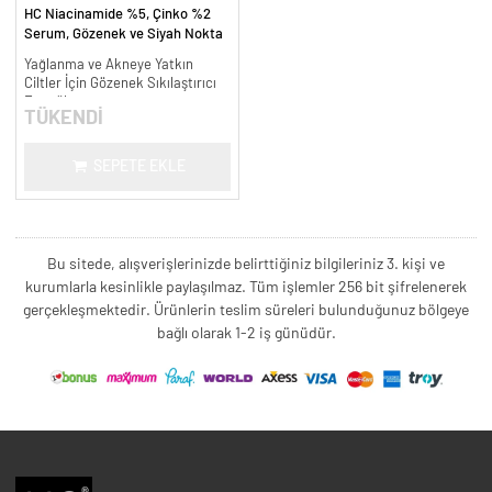
HC Niacinamide %5, Çinko %2
Serum, Gözenek ve Siyah Nokta
Oluşumunu Gidermeye Yardımcı -
Yağlanma ve Akneye Yatkın
30 ml.
Ciltler İçin Gözenek Sıkılaştırıcı
Formül
TÜKENDİ
SEPETE EKLE
Bu sitede, alışverişlerinizde belirttiğiniz bilgileriniz 3. kişi ve
kurumlarla kesinlikle paylaşılmaz. Tüm işlemler 256 bit şifrelenerek
gerçekleşmektedir. Ürünlerin teslim süreleri bulunduğunuz bölgeye
bağlı olarak 1-2 iş günüdür.