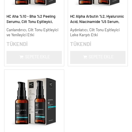
HC Aha %10 - Bha %2 Peeling
HC Alpha Arbutin %2, Hyaluronic
Serumu, Cilt Tonu Eşitleyici,
Acid, Niacinamide %5 Serum,
Canlandırıcı - 30 ml.
Leke Karşıtı ve Aydınlatıcı - 30
Canlandırıcı, Cilt Tonu Eşitleyici
Aydınlatıcı, Cilt Tonu Eşitleyici
ml.
ve Yenileyici Etki
Leke Karşıtı Etki
TÜKENDİ
TÜKENDİ
SEPETE EKLE
SEPETE EKLE