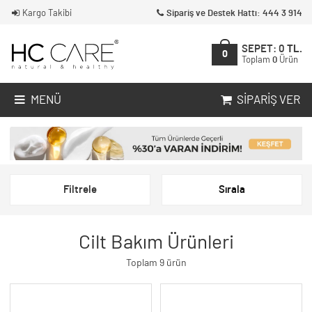
Kargo Takibi
Sipariş ve Destek Hattı: 444 3 914
SEPET:
0
TL.
0
Toplam
0
Ürün
MENÜ
SIPARIŞ VER
Filtrele
Sırala
Cilt Bakım Ürünleri
Toplam 9 ürün