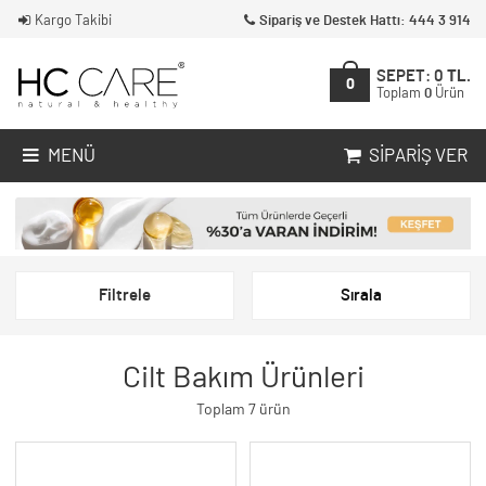
Kargo Takibi
Sipariş ve Destek Hattı: 444 3 914
SEPET:
0
TL.
0
Toplam
0
Ürün
MENÜ
SIPARIŞ VER
Filtrele
Sırala
Cilt Bakım Ürünleri
Toplam 7 ürün