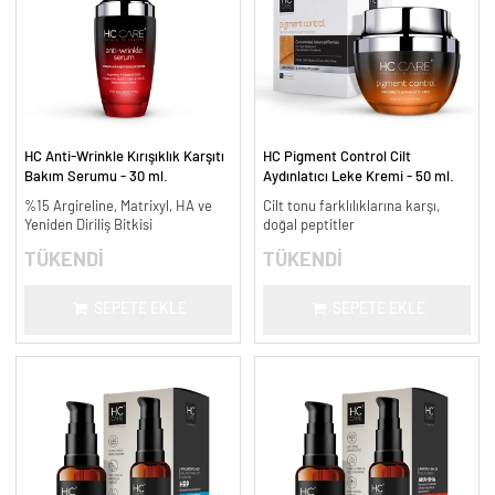
HC Anti-Wrinkle Kırışıklık Karşıtı
HC Pigment Control Cilt
Bakım Serumu - 30 ml.
Aydınlatıcı Leke Kremi - 50 ml.
%15 Argireline, Matrixyl, HA ve
Cilt tonu farklılıklarına karşı,
Yeniden Diriliş Bitkisi
doğal peptitler
TÜKENDİ
TÜKENDİ
SEPETE EKLE
SEPETE EKLE