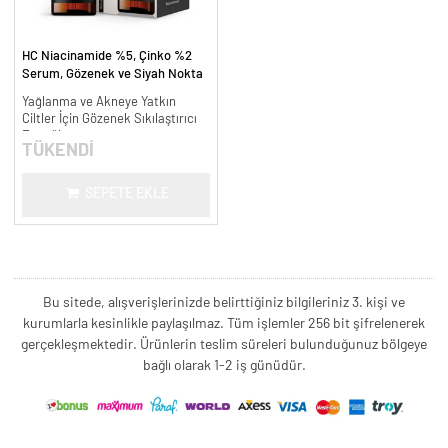
HC Niacinamide %5, Çinko %2
Serum, Gözenek ve Siyah Nokta
Oluşumunu Gidermeye Yardımcı -
Yağlanma ve Akneye Yatkın
30 ml.
Ciltler İçin Gözenek Sıkılaştırıcı
Formül
TÜKENDİ
SEPETE EKLE
Bu sitede, alışverişlerinizde belirttiğiniz bilgileriniz 3. kişi ve
kurumlarla kesinlikle paylaşılmaz. Tüm işlemler 256 bit şifrelenerek
gerçekleşmektedir. Ürünlerin teslim süreleri bulunduğunuz bölgeye
bağlı olarak 1-2 iş günüdür.