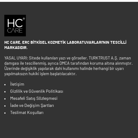
HC CARE, ERC BITKISEL KOZMETIK LABORATUVARLARI'NIN TESCILLI
MARKASIDIR.
YASAL UYARI: Sitede kullanılan yazı ve görseller, TURKTRUST A.Ş. zaman
damgası ile tescillenmiş, ayrıca DMCA tarafından koruma altına alınmıştır.
Üzerinde değişiklik yapılarak dahi kullanımı halinde herhangi bir uyarı
yapılmaksızın hukiki işlem başlatılacaktır.
İletişim
Gizlilik ve Güvenlik Politikası
Mesafeli Satış Sözleşmesi
İade ve Değişim Şartları
Teslimat Koşulları