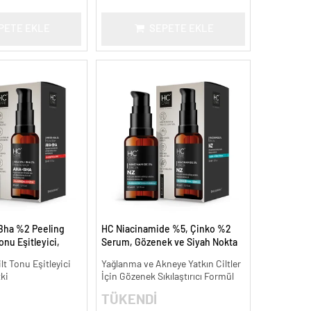
PETE EKLE
SEPETE EKLE
Bha %2 Peeling
HC Niacinamide %5, Çinko %2
onu Eşitleyici,
Serum, Gözenek ve Siyah Nokta
30 ml.
Oluşumunu Gidermeye Yardımcı
ilt Tonu Eşitleyici
Yağlanma ve Akneye Yatkın Ciltler
- 30 ml.
tki
İçin Gözenek Sıkılaştırıcı Formül
TÜKENDİ