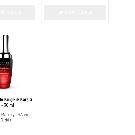
PETE EKLE
SEPETE EKLE
 Kırışıklık Karşıtı
- 30 ml.
 Matrixyl, HA ve
 Bitkisi