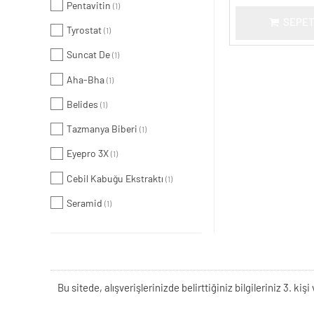
Pentavitin
(1)
SEPET
Tyrostat
(1)
Suncat De
(1)
Aha-Bha
(1)
Belides
(1)
Tazmanya Biberi
(1)
Eyepro 3X
(1)
Cebil Kabuğu Ekstraktı
(1)
Seramid
(1)
Bu sitede, alışverişlerinizde belirttiğiniz bilgileriniz 3. 