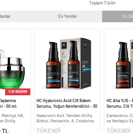
Toplam 7 ürün
tanlar
En Yeniler
En Dü
%30 İNDİRİM
Yaşlanma
HC Hyaluronic Acid Cilt Bakım
HC Aha %10 - 
i - 50 ml.
Serumu, Yoğun Nemlendirici - 30
Serumu, Cilt T
ml.
Canlandırıcı - 
, Matrixyl, HA,
Hyaluronic Asit, Yeniden Diriliş
Canlandırıcı, C
n Diriliş
Bitkisi, Pentavitin, A. Colubrina
ve Yenileyici E
TÜKENDİ
TÜKENDİ
 TL.