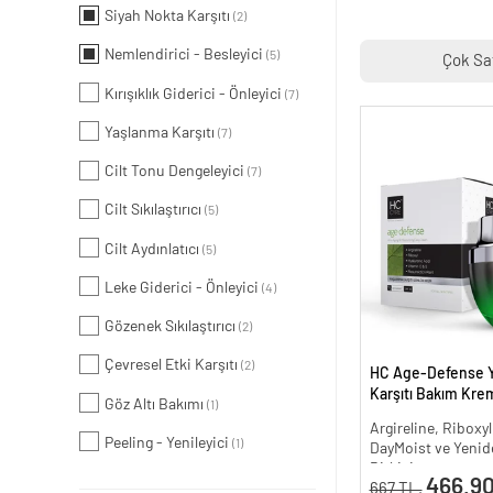
Siyah Nokta Karşıtı
(2)
Nemlendirici - Besleyici
(5)
Çok Sa
Kırışıklık Giderici - Önleyici
(7)
Yaşlanma Karşıtı
(7)
Cilt Tonu Dengeleyici
(7)
Cilt Sıkılaştırıcı
(5)
Cilt Aydınlatıcı
(5)
Leke Giderici - Önleyici
(4)
Gözenek Sıkılaştırıcı
(2)
Çevresel Etki Karşıtı
(2)
HC Age-Defense 
Karşıtı Bakım Krem
Göz Altı Bakımı
(1)
Argireline, Riboxyl
Peeling - Yenileyici
(1)
DayMoist ve Yenide
Bitkisi
466.90
667 TL.