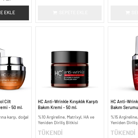
E EKLE
SEPETE EKLE
SE
l Cilt
HC Anti-Wrinkle Kırışıklık Karşıtı
HC Anti-Wrinkle
remi - 50 ml.
Bakım Kremi - 50 ml.
Bakım Serumu 
arına karşı, doğal
%10 Argireline, Matrixyl, HA ve
%15 Argireline,
Yeniden Diriliş Bitkisi
Yeniden Diriliş
TÜKENDİ
TÜKENDİ