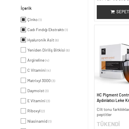
İçerik
SEPET
Çinko
(1)
Cadı Fındığı Ekstraktı
(1)
Hyaluronik Asit
(6)
Yeniden Diriliş Bitkisi
(6)
Argireline
(4)
C Vitamini
(4)
Matrixyl 3000
(3)
Daymoist
(3)
HC Pigment Contro
Aydınlatıcı Leke K
E Vitamini
(3)
Cilt tonu farklılıkl
Riboxyl
(2)
peptitler
Niasinamid
(1)
TÜKENDİ