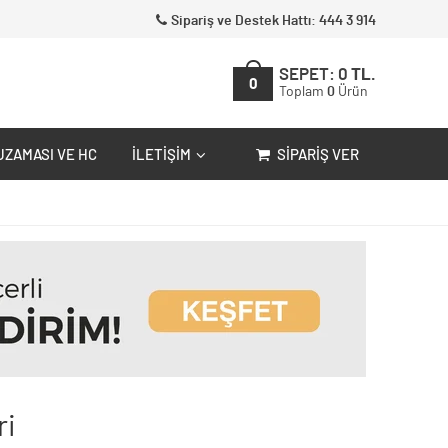
Sipariş ve Destek Hattı: 444 3 914
SEPET:
0
TL.
0
Toplam
0
Ürün
UZAMASI VE HC
İLETIŞIM
SIPARIŞ VER
ri