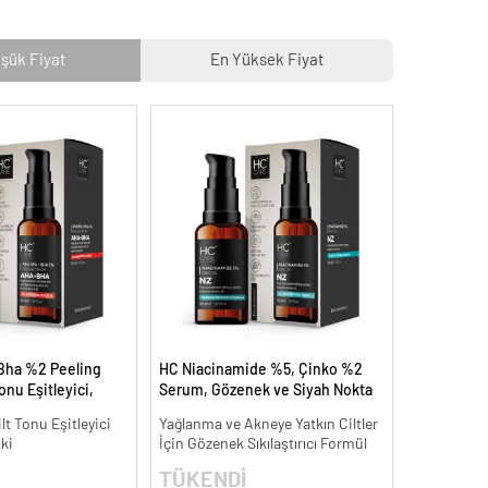
şük Fiyat
En Yüksek Fiyat
Bha %2 Peeling
HC Niacinamide %5, Çinko %2
onu Eşitleyici,
Serum, Gözenek ve Siyah Nokta
30 ml.
Oluşumunu Gidermeye Yardımcı
ilt Tonu Eşitleyici
Yağlanma ve Akneye Yatkın Ciltler
- 30 ml.
tki
İçin Gözenek Sıkılaştırıcı Formül
TÜKENDİ