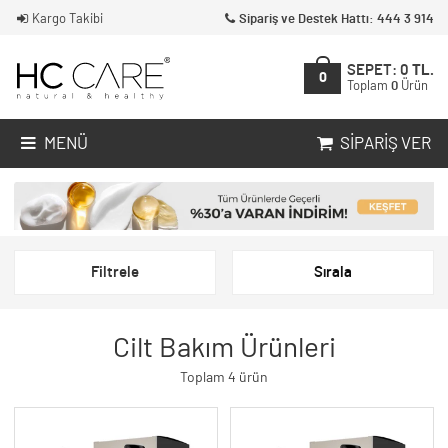
Kargo Takibi
Sipariş ve Destek Hattı: 444 3 914
SEPET:
0
TL.
0
Toplam
0
Ürün
MENÜ
SIPARIŞ VER
Filtrele
Sırala
Cilt Bakım Ürünleri
Toplam 4 ürün