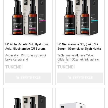
HC Alpha Arbutin %2, Hyaluronic
HC Niacinamide %5, Çinko %2
Acid, Niacinamide %5 Serum,
Serum, Gözenek ve Siyah Nokta
Leke Karşıtı ve Aydınlatıcı - 30
Oluşumunu Gidermeye Yardımcı -
Aydınlatıcı, Cilt Tonu Eşitleyici
Yağlanma ve Akneye Yatkın
ml.
30 ml.
Leke Karşıtı Etki
Ciltler İçin Gözenek Sıkılaştırıcı
Formül
TÜKENDİ
TÜKENDİ
SEPETE EKLE
SEPETE EKLE