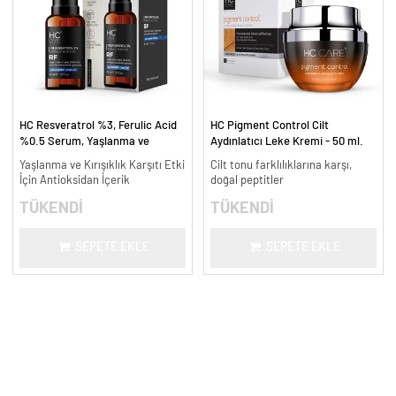
HC Resveratrol %3, Ferulic Acid
HC Pigment Control Cilt
%0.5 Serum, Yaşlanma ve
Aydınlatıcı Leke Kremi - 50 ml.
Kırışıklık Karşıtı - 30 ml.
Yaşlanma ve Kırışıklık Karşıtı Etki
Cilt tonu farklılıklarına karşı,
İçin Antioksidan İçerik
doğal peptitler
TÜKENDİ
TÜKENDİ
SEPETE EKLE
SEPETE EKLE