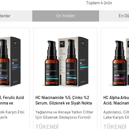
Toplam 4 ürün
tanlar
En Yeniler
En Dü
, Ferulic Acid
HC Niacinamide %5, Çinko %2
HC Alpha Arbu
anma ve
Serum, Gözenek ve Siyah Nokta
Acid, Niacina
30 ml.
Oluşumunu Gidermeye Yardımcı
Leke Karşıtı ve
lık Karşıtı Etki
Yağlanma ve Akneye Yatkın Ciltler
Aydınlatıcı, Cil
- 30 ml.
çerik
İçin Gözenek Sıkılaştırıcı Formül
Leke Karşıtı Et
TÜKENDİ
TÜKENDİ