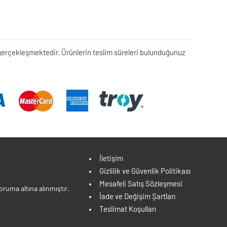
rek gerçekleşmektedir. Ürünlerin teslim süreleri bulunduğunuz
İletişim
Gizlilik ve Güvenlik Politikası
Mesafeli Satış Sözleşmesi
ruma altına alınmıştır.
İade ve Değişim Şartları
Teslimat Koşulları