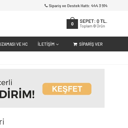
Sipariş ve Destek Hattı: 444 3 914
SEPET:
0
TL.
0
Toplam
0
Ürün
UZAMASI VE HC
İLETIŞIM
SIPARIŞ VER
ri