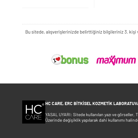
Bu sitede, alışverişlerinizde belirttiğiniz bilgileriniz 3. 
HC CARE, ERC BITKISEL KOZMETIK LABORATUVA
YASAL UYARI: Sitede kullanılan yazı ve görseller,
Üzerinde değişiklik yapılarak dahi kullanımı halind