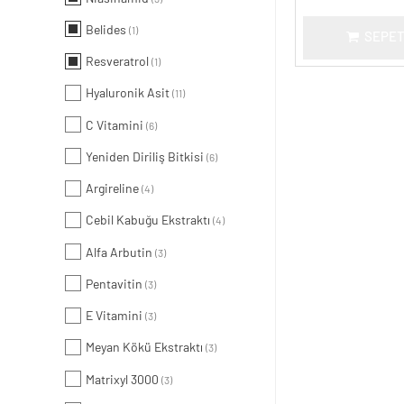
Belides
(1)
SEPET
Resveratrol
(1)
Hyaluronik Asit
(11)
C Vitamini
(6)
Yeniden Diriliş Bitkisi
(6)
Argireline
(4)
Cebil Kabuğu Ekstraktı
(4)
Alfa Arbutin
(3)
Pentavitin
(3)
E Vitamini
(3)
Meyan Kökü Ekstraktı
(3)
Matrixyl 3000
(3)