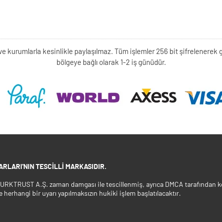
kişi ve kurumlarla kesinlikle paylaşılmaz. Tüm işlemler 256 bit şifrelene
bölgeye bağlı olarak 1-2 iş günüdür.
RLARI'NIN TESCILLI MARKASIDIR.
 TURKTRUST A.Ş. zaman damgası ile tescillenmiş, ayrıca DMCA tarafından ko
e herhangi bir uyarı yapılmaksızın hukiki işlem başlatılacaktır.