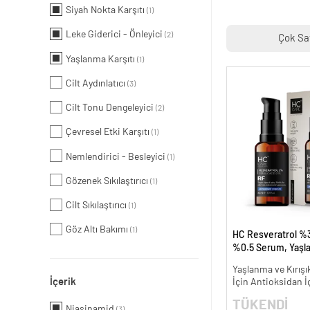
Siyah Nokta Karşıtı
(1)
Leke Giderici - Önleyici
(2)
Çok Sa
Yaşlanma Karşıtı
(1)
Cilt Aydınlatıcı
(3)
Cilt Tonu Dengeleyici
(2)
Çevresel Etki Karşıtı
(1)
Nemlendirici - Besleyici
(1)
Gözenek Sıkılaştırıcı
(1)
Cilt Sıkılaştırıcı
(1)
Göz Altı Bakımı
(1)
HC Resveratrol %3
%0.5 Serum, Yaşl
Kırışıklık Karşıtı - 
Yaşlanma ve Kırışık
İçerik
İçin Antioksidan İ
TÜKENDİ
Niasinamid
(3)