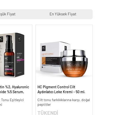
şük Fiyat
En Yüksek Fiyat
tin %2, Hyaluronic
HC Pigment Control Cilt
mide %5 Serum,
Aydınlatıcı Leke Kremi - 50 ml.
 Aydınlatıcı - 30 ml.
t Tonu Eşitleyici
Cilt tonu farklılıklarına karşı, doğal
ki
peptitler
TÜKENDİ