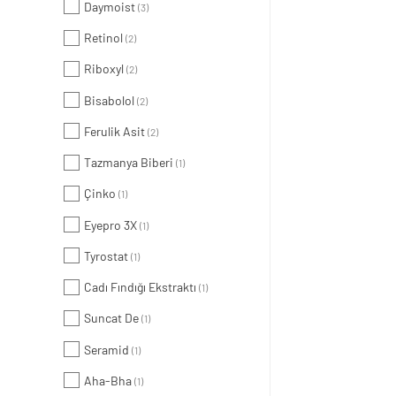
Daymoist
(3)
Retinol
(2)
Riboxyl
(2)
Bisabolol
(2)
Ferulik Asit
(2)
Tazmanya Biberi
(1)
Çinko
(1)
Eyepro 3X
(1)
Tyrostat
(1)
Cadı Fındığı Ekstraktı
(1)
Suncat De
(1)
Seramid
(1)
Aha-Bha
(1)