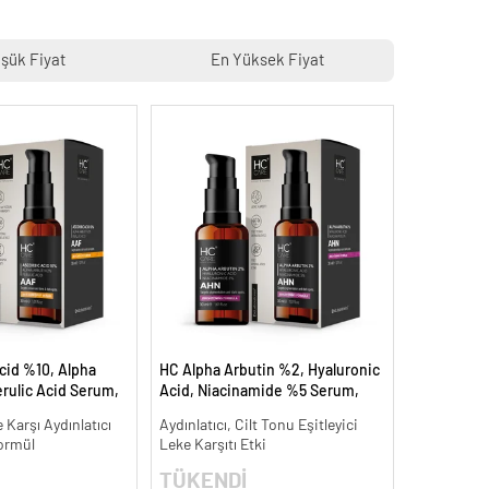
şük Fiyat
En Yüksek Fiyat
cid %10, Alpha
HC Alpha Arbutin %2, Hyaluronic
rulic Acid Serum,
Acid, Niacinamide %5 Serum,
Leke Karşıtı - 30
Leke Karşıtı ve Aydınlatıcı - 30 ml.
 Karşı Aydınlatıcı
Aydınlatıcı, Cilt Tonu Eşitleyici
ormül
Leke Karşıtı Etki
TÜKENDİ