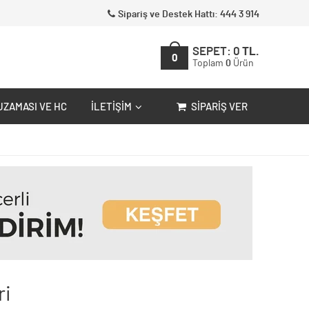
Sipariş ve Destek Hattı: 444 3 914
SEPET:
0
TL.
0
Toplam
0
Ürün
UZAMASI VE HC
İLETIŞIM
SIPARIŞ VER
ri