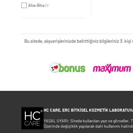
Aha-Bha
(1)
Bu sitede, alışverişlerinizde belirttiğiniz bilgileriniz 3. 
HC CARE, ERC BITKISEL KOZMETIK LABORATUVA
YASAL UYARI: Sitede kullanılan yazı ve görseller,
Üzerinde değişiklik yapılarak dahi kullanımı halind