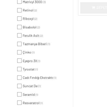
Matrixyl 3000
(3)
SEPET
Retinol
(2)
Riboxyl
(2)
Bisabolol
(2)
Ferulik Asit
(2)
Tazmanya Biberi
(1)
Çinko
(1)
Eyepro 3X
(1)
Tyrostat
(1)
Cadı Fındığı Ekstraktı
(1)
Suncat De
(1)
Seramid
(1)
Resveratrol
(1)