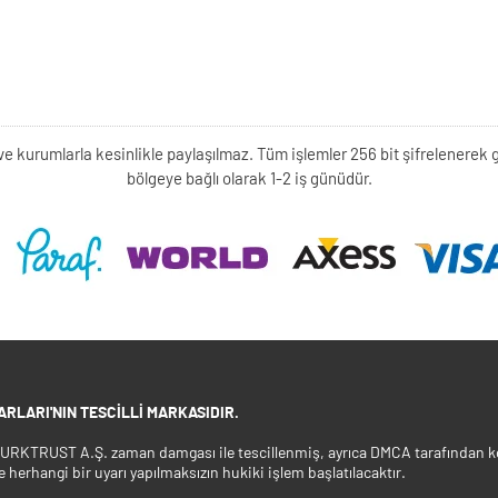
kişi ve kurumlarla kesinlikle paylaşılmaz. Tüm işlemler 256 bit şifrelene
bölgeye bağlı olarak 1-2 iş günüdür.
RLARI'NIN TESCILLI MARKASIDIR.
 TURKTRUST A.Ş. zaman damgası ile tescillenmiş, ayrıca DMCA tarafından ko
e herhangi bir uyarı yapılmaksızın hukiki işlem başlatılacaktır.