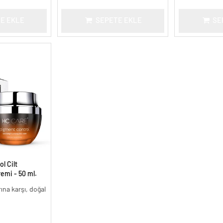
E EKLE
SEPETE EKLE
SE
l Cilt
remi - 50 ml.
arına karşı, doğal