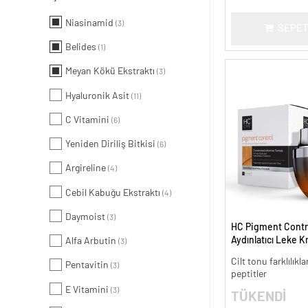
Niasinamid
(3)
SEPET
Belides
(1)
Meyan Kökü Ekstraktı
(3)
Hyaluronik Asit
(11)
C Vitamini
(6)
Yeniden Diriliş Bitkisi
(6)
Argireline
(4)
Cebil Kabuğu Ekstraktı
(4)
Daymoist
(3)
HC Pigment Contro
Aydınlatıcı Leke K
Alfa Arbutin
(3)
Cilt tonu farklılıkl
Pentavitin
(3)
peptitler
E Vitamini
(3)
TÜKENDİ