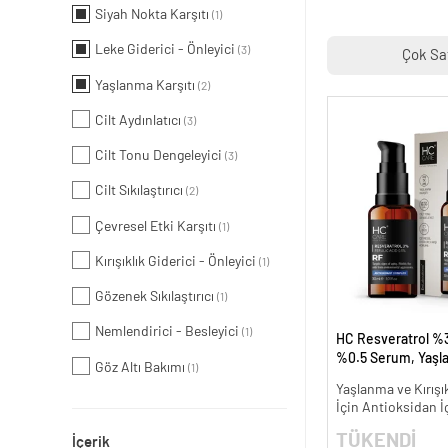
Siyah Nokta Karşıtı
(1)
Leke Giderici - Önleyici
(3)
Çok Sa
Yaşlanma Karşıtı
(2)
Cilt Aydınlatıcı
(3)
Cilt Tonu Dengeleyici
(3)
Cilt Sıkılaştırıcı
(2)
Çevresel Etki Karşıtı
(1)
Kırışıklık Giderici - Önleyici
(1)
Gözenek Sıkılaştırıcı
(1)
Nemlendirici - Besleyici
(1)
HC Resveratrol %3
%0.5 Serum, Yaşl
Göz Altı Bakımı
(1)
Kırışıklık Karşıtı - 
Yaşlanma ve Kırışık
İçin Antioksidan İ
TÜKENDİ
İçerik