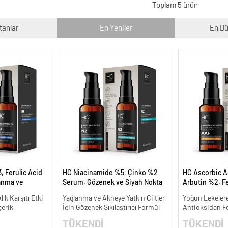
Toplam 5 ürün
tanlar
En Yeniler
En Dü
, Ferulic Acid
HC Niacinamide %5, Çinko %2
HC Ascorbic A
anma ve
Serum, Gözenek ve Siyah Nokta
Arbutin %2, Fe
30 ml.
Oluşumunu Gidermeye Yardımcı
Koyu ve Yoğun 
lık Karşıtı Etki
Yağlanma ve Akneye Yatkın Ciltler
Yoğun Lekelere
- 30 ml.
ml.
çerik
İçin Gözenek Sıkılaştırıcı Formül
Antioksidan F
TÜKENDİ
TÜKENDİ