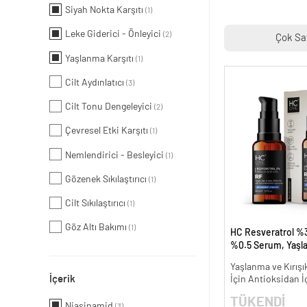
Siyah Nokta Karşıtı
(1)
Leke Giderici - Önleyici
(2)
Çok Sa
Yaşlanma Karşıtı
(1)
Cilt Aydınlatıcı
(3)
Cilt Tonu Dengeleyici
(2)
Çevresel Etki Karşıtı
(1)
Nemlendirici - Besleyici
(1)
Gözenek Sıkılaştırıcı
(1)
Cilt Sıkılaştırıcı
(1)
Göz Altı Bakımı
(1)
HC Resveratrol %3
%0.5 Serum, Yaşl
Kırışıklık Karşıtı - 
Yaşlanma ve Kırışık
İçerik
İçin Antioksidan İ
TÜKENDİ
Niasinamid
(3)