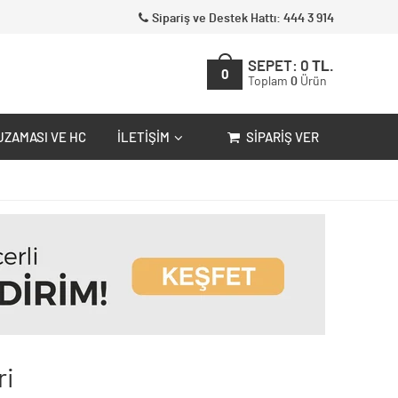
Sipariş ve Destek Hattı: 444 3 914
SEPET:
0
TL.
0
Toplam
0
Ürün
UZAMASI VE HC
İLETIŞIM
SIPARIŞ VER
ri