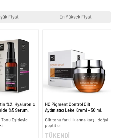
şük Fiyat
En Yüksek Fiyat
tin %2, Hyaluronic
HC Pigment Control Cilt
mide %5 Serum,
Aydınlatıcı Leke Kremi - 50 ml.
 Aydınlatıcı - 30 ml.
t Tonu Eşitleyici
Cilt tonu farklılıklarına karşı, doğal
ki
peptitler
TÜKENDİ