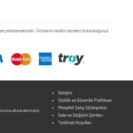
rek gerçekleşmektedir. Ürünlerin teslim süreleri bulunduğunuz
İletişim
Gizlilik ve Güvenlik Politikası
Mesafeli Satış Sözleşmesi
ruma altına alınmıştır.
İade ve Değişim Şartları
Teslimat Koşulları