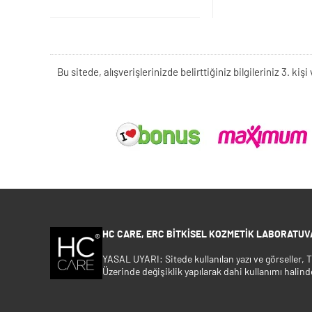
Bu sitede, alışverişlerinizde belirttiğiniz bilgileriniz 3. 
HC CARE, ERC BITKISEL KOZMETIK LABORATUVA
YASAL UYARI: Sitede kullanılan yazı ve görseller,
Üzerinde değişiklik yapılarak dahi kullanımı halind