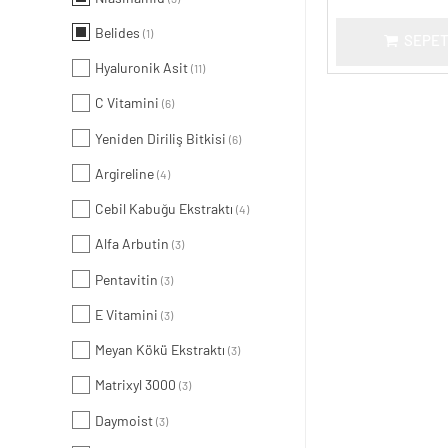
Belides
(1)
SEPET
Hyaluronik Asit
(11)
C Vitamini
(6)
Yeniden Diriliş Bitkisi
(6)
Argireline
(4)
Cebil Kabuğu Ekstraktı
(4)
Alfa Arbutin
(3)
Pentavitin
(3)
E Vitamini
(3)
Meyan Kökü Ekstraktı
(3)
Matrixyl 3000
(3)
Daymoist
(3)