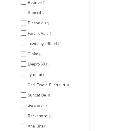
Retinol
(2)
Riboxyl
(2)
Bisabolol
(2)
Ferulik Asit
(2)
Tazmanya Biberi
(1)
Çinko
(1)
Eyepro 3X
(1)
Tyrostat
(1)
Cadı Fındığı Ekstraktı
(1)
Suncat De
(1)
Seramid
(1)
Resveratrol
(1)
Aha-Bha
(1)