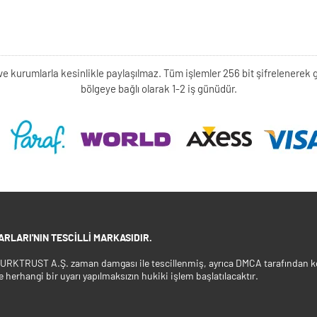
kişi ve kurumlarla kesinlikle paylaşılmaz. Tüm işlemler 256 bit şifrelene
bölgeye bağlı olarak 1-2 iş günüdür.
RLARI'NIN TESCILLI MARKASIDIR.
 TURKTRUST A.Ş. zaman damgası ile tescillenmiş, ayrıca DMCA tarafından ko
e herhangi bir uyarı yapılmaksızın hukiki işlem başlatılacaktır.