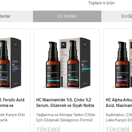
Toplam 4 ürün
tanlar
En Yeniler
En Dü
, Ferulic Acid
HC Niacinamide %5, Çinko %2
HC Alpha Arbu
anma ve
Serum, Gözenek ve Siyah Nokta
Acid, Niacina
30 ml.
Oluşumunu Gidermeye Yardımcı
Leke Karşıtı ve
lık Karşıtı Etki
Yağlanma ve Akneye Yatkın Ciltler
Aydınlatıcı, Cil
- 30 ml.
çerik
İçin Gözenek Sıkılaştırıcı Formül
Leke Karşıtı Et
TÜKENDİ
TÜKENDİ