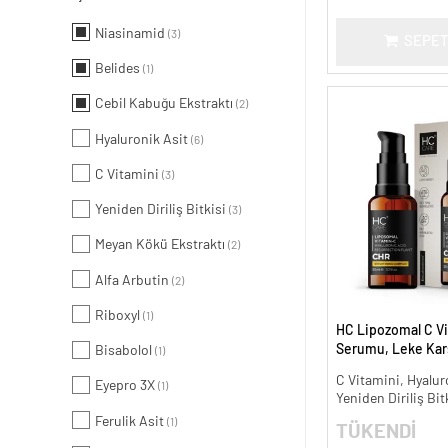
Niasinamid
(3)
SEPET
Belides
(1)
Cebil Kabuğu Ekstraktı
(2)
Hyaluronik Asit
(6)
C Vitamini
(3)
Yeniden Diriliş Bitkisi
(3)
Meyan Kökü Ekstraktı
(2)
Alfa Arbutin
(2)
Riboxyl
(1)
HC Lipozomal C Vi
Serumu, Leke Karş
Bisabolol
(1)
Aydınlatıcı - 30 ml.
C Vitamini, Hyalur
Eyepro 3X
(1)
Yeniden Diriliş Bit
Ferulik Asit
(1)
TÜKENDİ