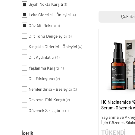
Siyah Nokta Karşıtı
(1)
Leke Giderici - Önleyici
(4)
Çok Sa
Göz Altı Bakımı
(1)
Cilt Tonu Dengeleyici
(6)
Kırışıklık Giderici - Önleyici
(4)
Cilt Aydınlatıcı
(4)
Yaşlanma Karşıtı
(4)
Cilt Sıkılaştırıcı
(2)
Nemlendirici - Besleyici
(2)
Çevresel Etki Karşıtı
(2)
HC Niacinamide %
Serum, Gözenek v
Gözenek Sıkılaştırıcı
(1)
Oluşumunu Gider
Yağlanma ve Akneye
- 30 ml.
İçin Gözenek Sıkıla
TÜKENDİ
İçerik