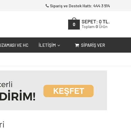
Sipariş ve Destek Hattı: 444 3 914
SEPET:
0
TL.
0
Toplam
0
Ürün
UZAMASI VE HC
İLETIŞIM
SIPARIŞ VER
ri