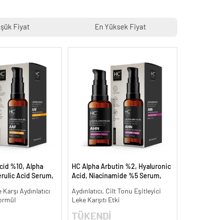
şük Fiyat
En Yüksek Fiyat
cid %10, Alpha
HC Alpha Arbutin %2, Hyaluronic
rulic Acid Serum,
Acid, Niacinamide %5 Serum,
Leke Karşıtı - 30
Leke Karşıtı ve Aydınlatıcı - 30 ml.
 Karşı Aydınlatıcı
Aydınlatıcı, Cilt Tonu Eşitleyici
ormül
Leke Karşıtı Etki
TÜKENDİ