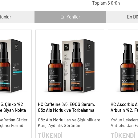
Toplam 6 ürün
tanlar
En Yeniler
En Dü
5, Çinko %2
HC Caffeine %5, EGCG Serum,
HC Ascorbic A
e Siyah Nokta
Göz Altı Morluk ve Torbalanma
Arbutin %2, Fe
meye Yardımcı
Karşıtı - 30 ml.
Koyu ve Yoğun 
 Yatkın Ciltler
Göz Altı Morlukları ve Şişkinliklere
Yoğun Lekelere
ml.
ştırıcı Formül
Karşı Aydınlık Görünüm
Antioksidan F
TÜKENDİ
TÜKENDİ