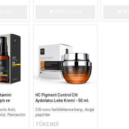
E EKLE
SEPETE EKLE
SE
tamini
HC Pigment Control Cilt
ıtı ve
Aydınlatıcı Leke Kremi - 50 ml.
onic Asit,
Cilt tonu farklılıklarına karşı, doğal
kisi, Pentavitin
peptitler
TÜKENDİ