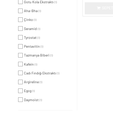
Gotu Kola Ekstraktı
(1)
SEPET
Aha-Bha
(1)
Çinko
(1)
Seramid
(1)
Tyrostat
(1)
Pentavitin
(1)
Tazmanya Biberi
(1)
Kafein
(1)
Cadı Fındığı Ekstraktı
(1)
Argireline
(1)
Egcg
(1)
Daymoist
(1)