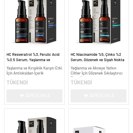
HC Resveratrol %3, Ferulic Acid
HC Niacinamide %5, Çinko %2
%0.5 Serum, Yaşlanma ve
Serum, Gözenek ve Siyah Nokta
Kırışıklık Karşıtı - 30 ml.
Oluşumunu Gidermeye Yardımcı -
Yaşlanma ve Kırışıklık Karşıtı Etki
Yağlanma ve Akneye Yatkın
30 ml.
İçin Antioksidan İçerik
Ciltler İçin Gözenek Sıkılaştırıcı
Formül
TÜKENDİ
TÜKENDİ
SEPETE EKLE
SEPETE EKLE