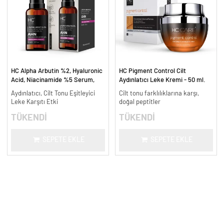
HC Alpha Arbutin %2, Hyaluronic
HC Pigment Control Cilt
Acid, Niacinamide %5 Serum,
Aydınlatıcı Leke Kremi - 50 ml.
Leke Karşıtı ve Aydınlatıcı - 30
Aydınlatıcı, Cilt Tonu Eşitleyici
Cilt tonu farklılıklarına karşı,
ml.
Leke Karşıtı Etki
doğal peptitler
TÜKENDİ
TÜKENDİ
SEPETE EKLE
SEPETE EKLE