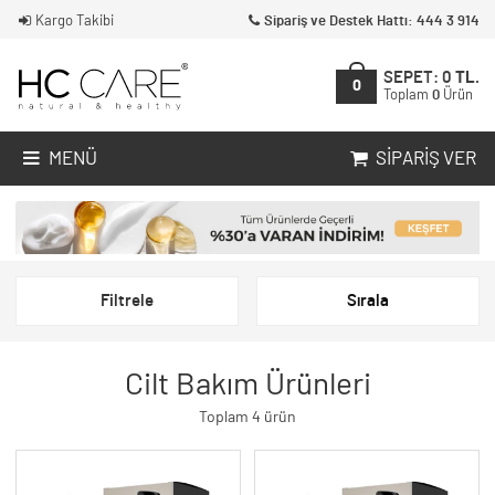
Kargo Takibi
Sipariş ve Destek Hattı: 444 3 914
SEPET:
0
TL.
0
Toplam
0
Ürün
MENÜ
SIPARIŞ VER
Filtrele
Sırala
Cilt Bakım Ürünleri
Toplam 4 ürün