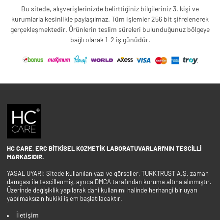
Bu sitede, alışverişlerinizde belirttiğiniz bilgileriniz 3. kişi ve
kurumlarla kesinlikle paylaşılmaz. Tüm işlemler 256 bit şifrelenerek
gerçekleşmektedir. Ürünlerin teslim süreleri bulunduğunuz bölgeye
bağlı olarak 1-2 iş günüdür.
HC CARE, ERC BITKISEL KOZMETIK LABORATUVARLARI'NIN TESCILLI
MARKASIDIR.
YASAL UYARI: Sitede kullanılan yazı ve görseller, TURKTRUST A.Ş. zaman
damgası ile tescillenmiş, ayrıca DMCA tarafından koruma altına alınmıştır.
Üzerinde değişiklik yapılarak dahi kullanımı halinde herhangi bir uyarı
yapılmaksızın hukiki işlem başlatılacaktır.
İletişim