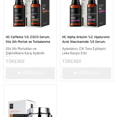
HC Caffeine %5, EGCG Serum,
HC Alpha Arbutin %2, Hyaluronic
Göz Altı Morluk ve Torbalanma
Acid, Niacinamide %5 Serum,
Karşıtı - 30 ml.
Leke Karşıtı ve Aydınlatıcı - 30
Göz Altı Morlukları ve
Aydınlatıcı, Cilt Tonu Eşitleyici
ml.
Şişkinliklere Karşı Aydınlık
Leke Karşıtı Etki
Görünüm
TÜKENDİ
TÜKENDİ
SEPETE EKLE
SEPETE EKLE