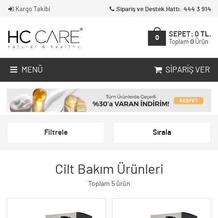
Kargo Takibi
Sipariş ve Destek Hattı: 444 3 914
SEPET:
0
TL.
0
Toplam
0
Ürün
MENÜ
SIPARIŞ VER
Filtrele
Sırala
Cilt Bakım Ürünleri
Toplam 5 ürün