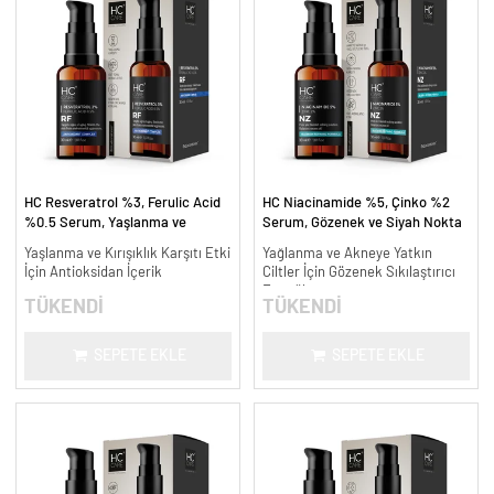
HC Resveratrol %3, Ferulic Acid
HC Niacinamide %5, Çinko %2
%0.5 Serum, Yaşlanma ve
Serum, Gözenek ve Siyah Nokta
Kırışıklık Karşıtı - 30 ml.
Oluşumunu Gidermeye Yardımcı -
Yaşlanma ve Kırışıklık Karşıtı Etki
Yağlanma ve Akneye Yatkın
30 ml.
İçin Antioksidan İçerik
Ciltler İçin Gözenek Sıkılaştırıcı
Formül
TÜKENDİ
TÜKENDİ
SEPETE EKLE
SEPETE EKLE