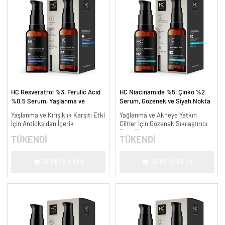
HC Resveratrol %3, Ferulic Acid
HC Niacinamide %5, Çinko %2
%0.5 Serum, Yaşlanma ve
Serum, Gözenek ve Siyah Nokta
Kırışıklık Karşıtı - 30 ml.
Oluşumunu Gidermeye Yardımcı -
Yaşlanma ve Kırışıklık Karşıtı Etki
Yağlanma ve Akneye Yatkın
30 ml.
İçin Antioksidan İçerik
Ciltler İçin Gözenek Sıkılaştırıcı
Formül
TÜKENDİ
TÜKENDİ
SEPETE EKLE
SEPETE EKLE