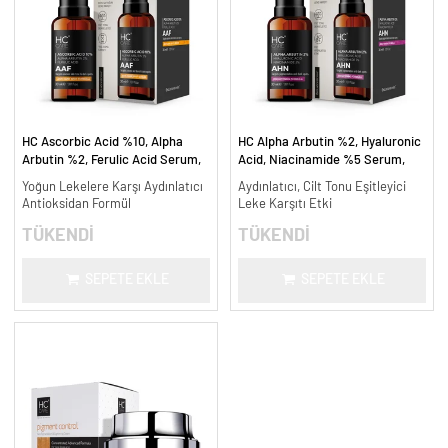
HC Ascorbic Acid %10, Alpha
HC Alpha Arbutin %2, Hyaluronic
Arbutin %2, Ferulic Acid Serum,
Acid, Niacinamide %5 Serum,
Koyu ve Yoğun Leke Karşıtı - 30
Leke Karşıtı ve Aydınlatıcı - 30
Yoğun Lekelere Karşı Aydınlatıcı
Aydınlatıcı, Cilt Tonu Eşitleyici
ml.
ml.
Antioksidan Formül
Leke Karşıtı Etki
TÜKENDİ
TÜKENDİ
SEPETE EKLE
SEPETE EKLE