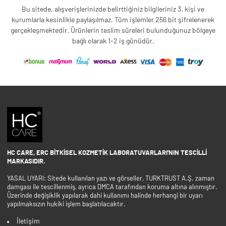
Bu sitede, alışverişlerinizde belirttiğiniz bilgileriniz 3. kişi ve
kurumlarla kesinlikle paylaşılmaz. Tüm işlemler 256 bit şifrelenerek
gerçekleşmektedir. Ürünlerin teslim süreleri bulunduğunuz bölgeye
bağlı olarak 1-2 iş günüdür.
HC CARE, ERC BITKISEL KOZMETIK LABORATUVARLARI'NIN TESCILLI
MARKASIDIR.
YASAL UYARI: Sitede kullanılan yazı ve görseller, TURKTRUST A.Ş. zaman
damgası ile tescillenmiş, ayrıca DMCA tarafından koruma altına alınmıştır.
Üzerinde değişiklik yapılarak dahi kullanımı halinde herhangi bir uyarı
yapılmaksızın hukiki işlem başlatılacaktır.
İletişim