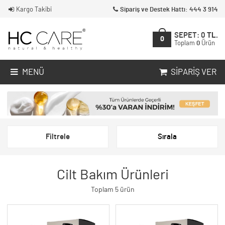
Kargo Takibi
Sipariş ve Destek Hattı: 444 3 914
SEPET:
0
TL.
0
Toplam
0
Ürün
MENÜ
SIPARIŞ VER
Filtrele
Sırala
Cilt Bakım Ürünleri
Toplam 5 ürün