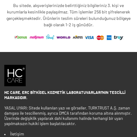
Bu sitede, alışverişlerinizde belirttiğiniz bilgileriniz 3. kişi ve
kurumlarla kesinlikle paylaşılmaz. Tüm işlemler 256 bit şifrelenerek
gerçekleşmektedir. Ürünlerin teslim süreleri bulunduğunuz bölgeye
bağlı olarak 1-2 iş günüdür.
HC CARE, ERC BITKISEL KOZMETIK LABORATUVARLARI'NIN TESCILLI
MARKASIDIR.
YASAL UYARI: Sitede kullanılan yazı ve görseller, TURKTRUST A.Ş. zaman
damgası ile tescillenmiş, ayrıca DMCA tarafından koruma altına alınmıştır.
Üzerinde değişiklik yapılarak dahi kullanımı halinde herhangi bir uyarı
yapılmaksızın hukiki işlem başlatılacaktır.
İletişim