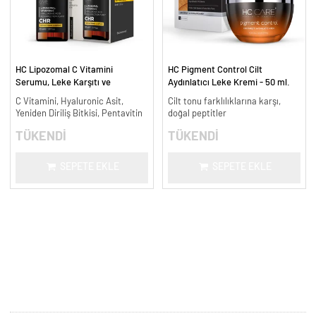
HC Lipozomal C Vitamini
HC Pigment Control Cilt
Serumu, Leke Karşıtı ve
Aydınlatıcı Leke Kremi - 50 ml.
Aydınlatıcı - 30 ml.
C Vitamini, Hyaluronic Asit,
Cilt tonu farklılıklarına karşı,
Yeniden Diriliş Bitkisi, Pentavitin
doğal peptitler
TÜKENDİ
TÜKENDİ
SEPETE EKLE
SEPETE EKLE