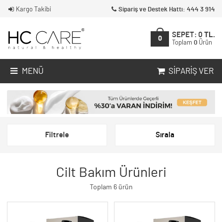
Kargo Takibi
Sipariş ve Destek Hattı: 444 3 914
SEPET:
0
TL.
0
Toplam
0
Ürün
MENÜ
SIPARIŞ VER
Filtrele
Sırala
Cilt Bakım Ürünleri
Toplam 6 ürün