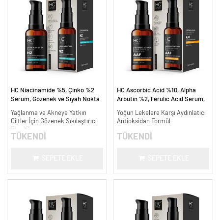
HC Niacinamide %5, Çinko %2
HC Ascorbic Acid %10, Alpha
Serum, Gözenek ve Siyah Nokta
Arbutin %2, Ferulic Acid Serum,
Oluşumunu Gidermeye Yardımcı -
Koyu ve Yoğun Leke Karşıtı - 30
Yağlanma ve Akneye Yatkın
Yoğun Lekelere Karşı Aydınlatıcı
30 ml.
ml.
Ciltler İçin Gözenek Sıkılaştırıcı
Antioksidan Formül
Formül
TÜKENDİ
TÜKENDİ
SEPETE EKLE
SEPETE EKLE