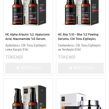
HC Alpha Arbutin %2, Hyaluronic
HC Aha %10 - Bha %2 Peeling
Acid, Niacinamide %5 Serum,
Serumu, Cilt Tonu Eşitleyici,
Leke Karşıtı ve Aydınlatıcı - 30
Canlandırıcı - 30 ml.
Aydınlatıcı, Cilt Tonu Eşitleyici
Canlandırıcı, Cilt Tonu Eşitleyici
ml.
Leke Karşıtı Etki
ve Yenileyici Etki
TÜKENDİ
TÜKENDİ
SEPETE EKLE
SEPETE EKLE