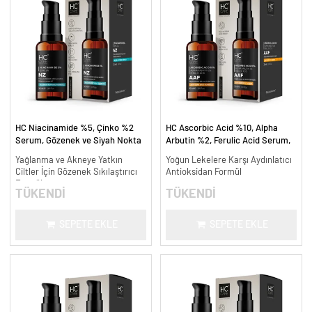
HC Niacinamide %5, Çinko %2
HC Ascorbic Acid %10, Alpha
Serum, Gözenek ve Siyah Nokta
Arbutin %2, Ferulic Acid Serum,
Oluşumunu Gidermeye Yardımcı -
Koyu ve Yoğun Leke Karşıtı - 30
Yağlanma ve Akneye Yatkın
Yoğun Lekelere Karşı Aydınlatıcı
30 ml.
ml.
Ciltler İçin Gözenek Sıkılaştırıcı
Antioksidan Formül
Formül
TÜKENDİ
TÜKENDİ
SEPETE EKLE
SEPETE EKLE