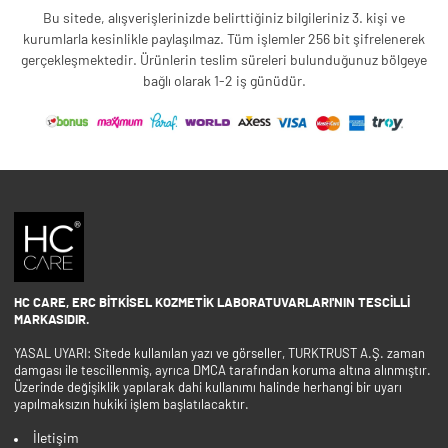
Bu sitede, alışverişlerinizde belirttiğiniz bilgileriniz 3. kişi ve
kurumlarla kesinlikle paylaşılmaz. Tüm işlemler 256 bit şifrelenerek
gerçekleşmektedir. Ürünlerin teslim süreleri bulunduğunuz bölgeye
bağlı olarak 1-2 iş günüdür.
HC CARE, ERC BITKISEL KOZMETIK LABORATUVARLARI'NIN TESCILLI
MARKASIDIR.
YASAL UYARI: Sitede kullanılan yazı ve görseller, TURKTRUST A.Ş. zaman
damgası ile tescillenmiş, ayrıca DMCA tarafından koruma altına alınmıştır.
Üzerinde değişiklik yapılarak dahi kullanımı halinde herhangi bir uyarı
yapılmaksızın hukiki işlem başlatılacaktır.
İletişim