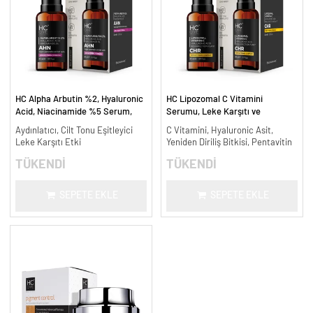
HC Alpha Arbutin %2, Hyaluronic
HC Lipozomal C Vitamini
Acid, Niacinamide %5 Serum,
Serumu, Leke Karşıtı ve
Leke Karşıtı ve Aydınlatıcı - 30
Aydınlatıcı - 30 ml.
Aydınlatıcı, Cilt Tonu Eşitleyici
C Vitamini, Hyaluronic Asit,
ml.
Leke Karşıtı Etki
Yeniden Diriliş Bitkisi, Pentavitin
TÜKENDİ
TÜKENDİ
SEPETE EKLE
SEPETE EKLE