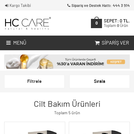
Kargo Takibi
Sipariş ve Destek Hattı: 444 3 914
SEPET:
0
TL.
0
Toplam
0
Ürün
MENÜ
SIPARIŞ VER
Filtrele
Sırala
Cilt Bakım Ürünleri
Toplam 5 ürün