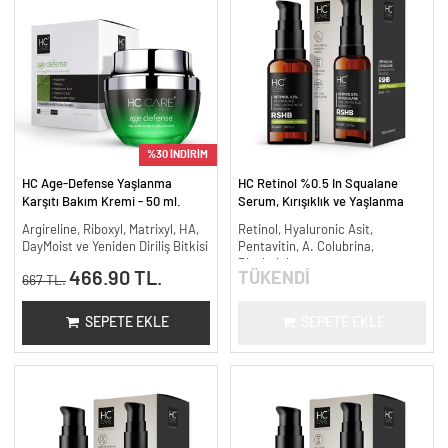
%30 İNDİRİM
HC Age-Defense Yaşlanma
HC Retinol %0.5 In Squalane
Karşıtı Bakım Kremi - 50 ml.
Serum, Kırışıklık ve Yaşlanma
Karşıtı - 30 ml.
Argireline, Riboxyl, Matrixyl, HA,
Retinol, Hyaluronic Asit,
DayMoist ve Yeniden Diriliş Bitkisi
Pentavitin, A. Colubrina,
Bisabolol
466.90 TL.
TÜKENDİ
667 TL.
SEPETE EKLE
SEPETE EKLE