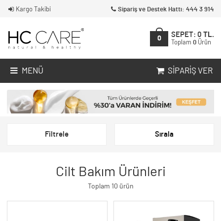
Kargo Takibi
Sipariş ve Destek Hattı: 444 3 914
SEPET:
0
TL.
0
Toplam
0
Ürün
MENÜ
SIPARIŞ VER
Filtrele
Sırala
Cilt Bakım Ürünleri
Toplam 10 ürün