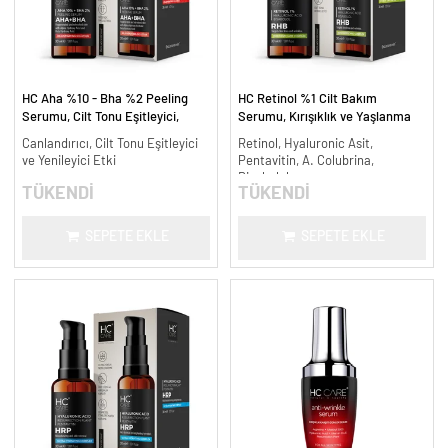
HC Aha %10 - Bha %2 Peeling
HC Retinol %1 Cilt Bakım
Serumu, Cilt Tonu Eşitleyici,
Serumu, Kırışıklık ve Yaşlanma
Canlandırıcı - 30 ml.
Karşıtı - 30 ml.
Canlandırıcı, Cilt Tonu Eşitleyici
Retinol, Hyaluronic Asit,
ve Yenileyici Etki
Pentavitin, A. Colubrina,
Bisabolol
TÜKENDİ
TÜKENDİ
SEPETE EKLE
SEPETE EKLE