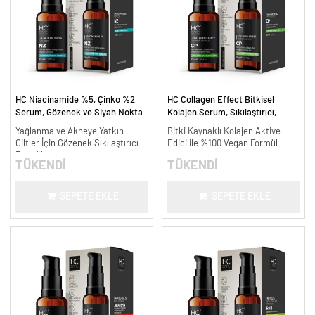
HC Niacinamide %5, Çinko %2
HC Collagen Effect Bitkisel
Serum, Gözenek ve Siyah Nokta
Kolajen Serum, Sıkılaştırıcı,
Oluşumunu Gidermeye Yardımcı -
Yaşlanma Karşıtı - 30 ml.
Yağlanma ve Akneye Yatkın
Bitki Kaynaklı Kolajen Aktive
30 ml.
Ciltler İçin Gözenek Sıkılaştırıcı
Edici ile %100 Vegan Formül
Formül
TÜKENDİ
TÜKENDİ
SEPETE EKLE
SEPETE EKLE