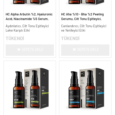
HC Alpha Arbutin %2, Hyaluronic
HC Aha %10 - Bha %2 Peeling
Acid, Niacinamide %5 Serum,
Serumu, Cilt Tonu Eşitleyici,
Leke Karşıtı ve Aydınlatıcı - 30
Canlandırıcı - 30 ml.
Aydınlatıcı, Cilt Tonu Eşitleyici
Canlandırıcı, Cilt Tonu Eşitleyici
ml.
Leke Karşıtı Etki
ve Yenileyici Etki
TÜKENDİ
TÜKENDİ
SEPETE EKLE
SEPETE EKLE