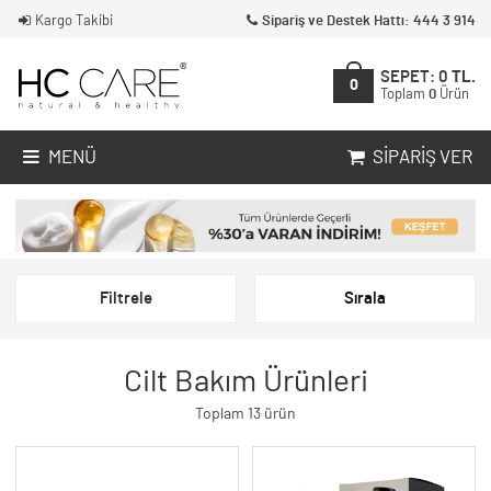
Kargo Takibi
Sipariş ve Destek Hattı: 444 3 914
SEPET:
0
TL.
0
Toplam
0
Ürün
MENÜ
SIPARIŞ VER
Filtrele
Sırala
Cilt Bakım Ürünleri
Toplam 13 ürün