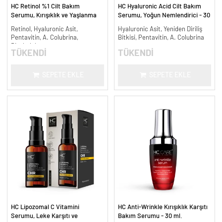
HC Retinol %1 Cilt Bakım
HC Hyaluronic Acid Cilt Bakım
Serumu, Kırışıklık ve Yaşlanma
Serumu, Yoğun Nemlendirici - 30
Karşıtı - 30 ml.
ml.
Retinol, Hyaluronic Asit,
Hyaluronic Asit, Yeniden Diriliş
Pentavitin, A. Colubrina,
Bitkisi, Pentavitin, A. Colubrina
Bisabolol
TÜKENDİ
TÜKENDİ
SEPETE EKLE
SEPETE EKLE
HC Lipozomal C Vitamini
HC Anti-Wrinkle Kırışıklık Karşıtı
Serumu, Leke Karşıtı ve
Bakım Serumu - 30 ml.