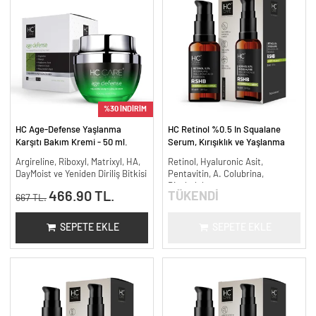
%30 İNDİRİM
HC Age-Defense Yaşlanma
HC Retinol %0.5 In Squalane
Karşıtı Bakım Kremi - 50 ml.
Serum, Kırışıklık ve Yaşlanma
Karşıtı - 30 ml.
Argireline, Riboxyl, Matrixyl, HA,
Retinol, Hyaluronic Asit,
DayMoist ve Yeniden Diriliş Bitkisi
Pentavitin, A. Colubrina,
Bisabolol
466.90 TL.
TÜKENDİ
667 TL.
SEPETE EKLE
SEPETE EKLE