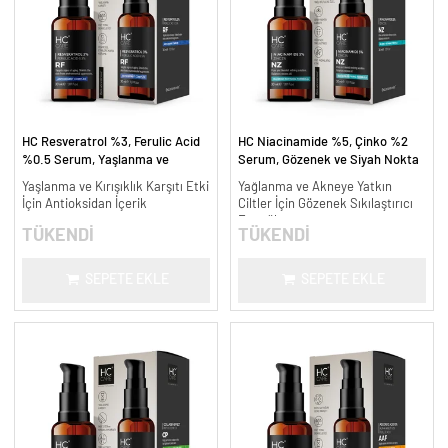
HC Resveratrol %3, Ferulic Acid
HC Niacinamide %5, Çinko %2
%0.5 Serum, Yaşlanma ve
Serum, Gözenek ve Siyah Nokta
Kırışıklık Karşıtı - 30 ml.
Oluşumunu Gidermeye Yardımcı -
Yaşlanma ve Kırışıklık Karşıtı Etki
Yağlanma ve Akneye Yatkın
30 ml.
İçin Antioksidan İçerik
Ciltler İçin Gözenek Sıkılaştırıcı
Formül
TÜKENDİ
TÜKENDİ
SEPETE EKLE
SEPETE EKLE