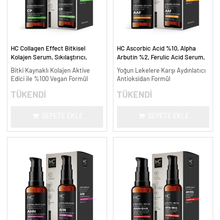
HC Collagen Effect Bitkisel
HC Ascorbic Acid %10, Alpha
Kolajen Serum, Sıkılaştırıcı,
Arbutin %2, Ferulic Acid Serum,
Yaşlanma Karşıtı - 30 ml.
Koyu ve Yoğun Leke Karşıtı - 30
Bitki Kaynaklı Kolajen Aktive
Yoğun Lekelere Karşı Aydınlatıcı
ml.
Edici ile %100 Vegan Formül
Antioksidan Formül
TÜKENDİ
TÜKENDİ
SEPETE EKLE
SEPETE EKLE