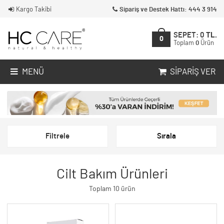
Kargo Takibi
Sipariş ve Destek Hattı: 444 3 914
SEPET:
0
TL.
0
Toplam
0
Ürün
MENÜ
SIPARIŞ VER
Filtrele
Sırala
Cilt Bakım Ürünleri
Toplam 10 ürün