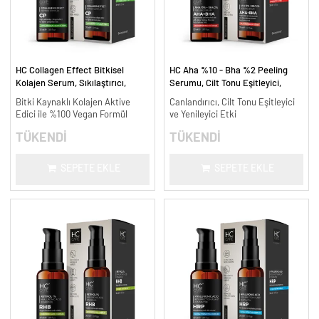
HC Collagen Effect Bitkisel
HC Aha %10 - Bha %2 Peeling
Kolajen Serum, Sıkılaştırıcı,
Serumu, Cilt Tonu Eşitleyici,
Yaşlanma Karşıtı - 30 ml.
Canlandırıcı - 30 ml.
Bitki Kaynaklı Kolajen Aktive
Canlandırıcı, Cilt Tonu Eşitleyici
Edici ile %100 Vegan Formül
ve Yenileyici Etki
TÜKENDİ
TÜKENDİ
SEPETE EKLE
SEPETE EKLE