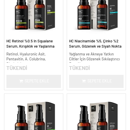
HC Retinol %0.5 In Squalane
HC Niacinamide %5, Çinko %2
Serum, Kırışıklık ve Yaşlanma
Serum, Gözenek ve Siyah Nokta
Karşıtı - 30 ml.
Oluşumunu Gidermeye Yardımcı -
Retinol, Hyaluronic Asit,
Yağlanma ve Akneye Yatkın
30 ml.
Pentavitin, A. Colubrina,
Ciltler İçin Gözenek Sıkılaştırıcı
Bisabolol
Formül
TÜKENDİ
TÜKENDİ
SEPETE EKLE
SEPETE EKLE