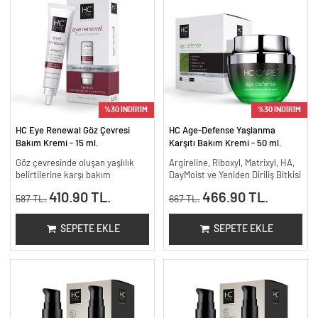
%30 İNDİRİM
%30 İNDİRİM
HC Eye Renewal Göz Çevresi
HC Age-Defense Yaşlanma
Bakım Kremi - 15 ml.
Karşıtı Bakım Kremi - 50 ml.
Göz çevresinde oluşan yaşlılık
Argireline, Riboxyl, Matrixyl, HA,
belirtilerine karşı bakım
DayMoist ve Yeniden Diriliş Bitkisi
410.90 TL.
466.90 TL.
587 TL.
667 TL.
SEPETE EKLE
SEPETE EKLE