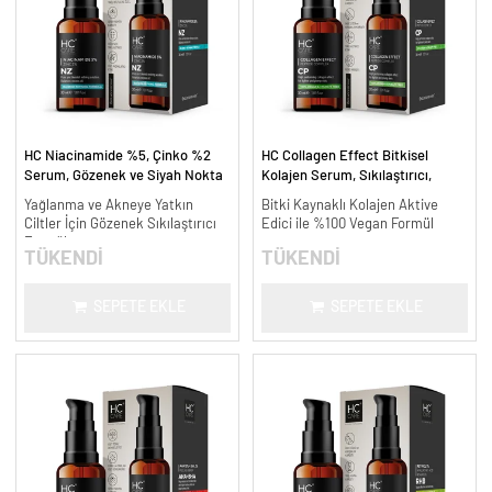
HC Niacinamide %5, Çinko %2
HC Collagen Effect Bitkisel
Serum, Gözenek ve Siyah Nokta
Kolajen Serum, Sıkılaştırıcı,
Oluşumunu Gidermeye Yardımcı -
Yaşlanma Karşıtı - 30 ml.
Yağlanma ve Akneye Yatkın
Bitki Kaynaklı Kolajen Aktive
30 ml.
Ciltler İçin Gözenek Sıkılaştırıcı
Edici ile %100 Vegan Formül
Formül
TÜKENDİ
TÜKENDİ
SEPETE EKLE
SEPETE EKLE