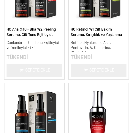
HC Aha %10 - Bha %2 Peeling
HC Retinol %1 Cilt Bakım
Serumu, Cilt Tonu Eşitleyici,
Serumu, Kırışıklık ve Yaşlanma
Canlandırıcı - 30 ml.
Karşıtı - 30 ml.
Canlandırıcı, Cilt Tonu Eşitleyici
Retinol, Hyaluronic Asit,
ve Yenileyici Etki
Pentavitin, A. Colubrina,
Bisabolol
TÜKENDİ
TÜKENDİ
SEPETE EKLE
SEPETE EKLE