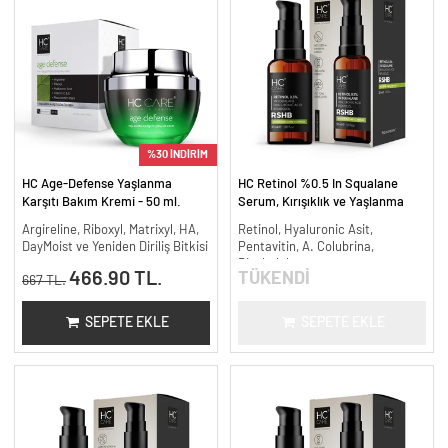
%30 İNDİRİM
HC Age-Defense Yaşlanma
HC Retinol %0.5 In Squalane
Karşıtı Bakım Kremi - 50 ml.
Serum, Kırışıklık ve Yaşlanma
Karşıtı - 30 ml.
Argireline, Riboxyl, Matrixyl, HA,
Retinol, Hyaluronic Asit,
DayMoist ve Yeniden Diriliş Bitkisi
Pentavitin, A. Colubrina,
Bisabolol
466.90 TL.
TÜKENDİ
667 TL.
SEPETE EKLE
SEPETE EKLE