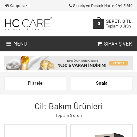
Kargo Takibi
Sipariş ve Destek Hattı: 444 3 914
SEPET:
0
TL.
0
Toplam
0
Ürün
MENÜ
SIPARIŞ VER
Filtrele
Sırala
Cilt Bakım Ürünleri
Toplam 9 ürün