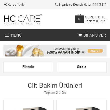
Kargo Takibi
Sipariş ve Destek Hattı: 444 3 914
SEPET:
0
TL.
0
Toplam
0
Ürün
MENÜ
SIPARIŞ VER
Filtrele
Sırala
Cilt Bakım Ürünleri
Toplam 2 ürün