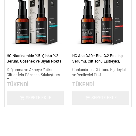
HC Niacinamide %5, Çinko %2
HC Aha %10 - Bha %2 Peeling
Serum, Gözenek ve Siyah Nokta
Serumu, Cilt Tonu Eşitleyici,
Oluşumunu Gidermeye Yardımcı -
Canlandırıcı - 30 ml.
Yağlanma ve Akneye Yatkın
Canlandırıcı, Cilt Tonu Eşitleyici
30 ml.
Ciltler İçin Gözenek Sıkılaştırıcı
ve Yenileyici Etki
Formül
TÜKENDİ
TÜKENDİ
SEPETE EKLE
SEPETE EKLE