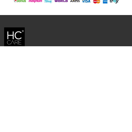
HC CARE, ERC BITKISEL KOZMETIK LABORATUVARLARI'NIN TESCILLI
MARKASIDIR.
YASAL UYARI: Sitede kullanılan yazı ve görseller, TURKTRUST A.Ş. zaman
damgası ile tescillenmiş, ayrıca DMCA tarafından koruma altına alınmıştır.
Üzerinde değişiklik yapılarak dahi kullanımı halinde herhangi bir uyarı
yapılmaksızın hukiki işlem başlatılacaktır.
İletişim
Gizlilik ve Güvenlik Politikası
Mesafeli Satış Sözleşmesi
İade ve Değişim Şartları
Teslimat Koşulları