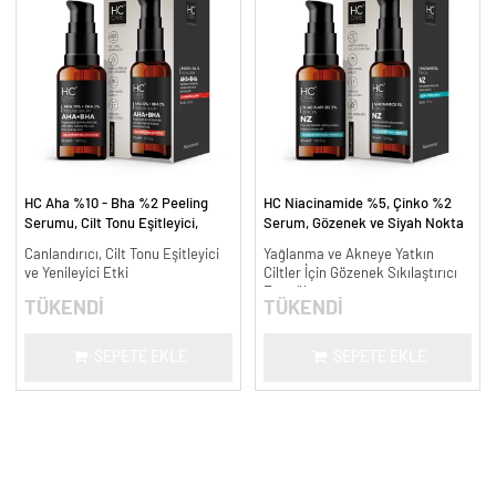
HC Aha %10 - Bha %2 Peeling
HC Niacinamide %5, Çinko %2
Serumu, Cilt Tonu Eşitleyici,
Serum, Gözenek ve Siyah Nokta
Canlandırıcı - 30 ml.
Oluşumunu Gidermeye Yardımcı -
Canlandırıcı, Cilt Tonu Eşitleyici
Yağlanma ve Akneye Yatkın
30 ml.
ve Yenileyici Etki
Ciltler İçin Gözenek Sıkılaştırıcı
Formül
TÜKENDİ
TÜKENDİ
SEPETE EKLE
SEPETE EKLE