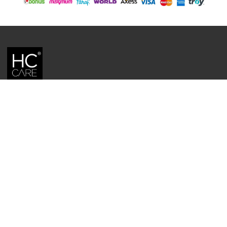
HC CARE, ERC BITKISEL KOZMETIK LABORATUVARLARI'NIN TESCILLI
MARKASIDIR.
YASAL UYARI: Sitede kullanılan yazı ve görseller, TURKTRUST A.Ş. zaman
damgası ile tescillenmiş, ayrıca DMCA tarafından koruma altına alınmıştır.
Üzerinde değişiklik yapılarak dahi kullanımı halinde herhangi bir uyarı
yapılmaksızın hukiki işlem başlatılacaktır.
İletişim
Gizlilik ve Güvenlik Politikası
Mesafeli Satış Sözleşmesi
İade ve Değişim Şartları
Teslimat Koşulları