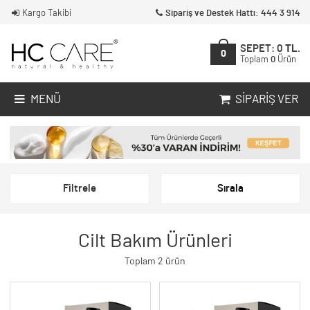
Kargo Takibi
Sipariş ve Destek Hattı: 444 3 914
SEPET:
0
TL.
0
Toplam
0
Ürün
MENÜ
SIPARIŞ VER
Filtrele
Sırala
Cilt Bakım Ürünleri
Toplam 2 ürün