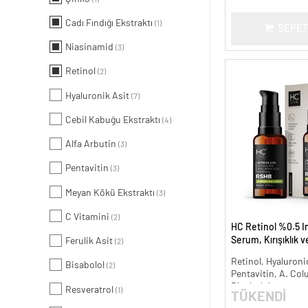
Cadı Fındığı Ekstraktı
(1)
SEPET
Niasinamid
(3)
Retinol
(2)
Hyaluronik Asit
(7)
Cebil Kabuğu Ekstraktı
(4)
Alfa Arbutin
(3)
Pentavitin
(3)
Meyan Kökü Ekstraktı
(3)
C Vitamini
(2)
HC Retinol %0.5 I
Serum, Kırışıklık 
Ferulik Asit
(2)
Karşıtı - 30 ml.
Retinol, Hyaluronic
Bisabolol
(2)
Pentavitin, A. Col
Bisabolol
Resveratrol
(1)
TÜKENDİ