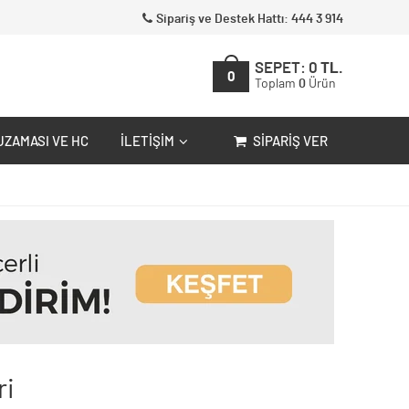
Sipariş ve Destek Hattı: 444 3 914
SEPET:
0
TL.
0
Toplam
0
Ürün
UZAMASI VE HC
İLETIŞIM
SIPARIŞ VER
ri