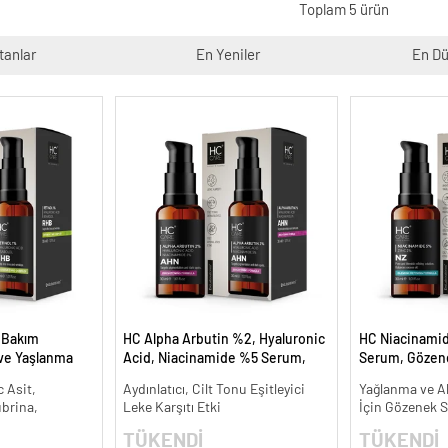
Toplam 5 ürün
tanlar
En Yeniler
En Dü
t Bakım
HC Alpha Arbutin %2, Hyaluronic
HC Niacinami
 ve Yaşlanma
Acid, Niacinamide %5 Serum,
Serum, Gözene
Leke Karşıtı ve Aydınlatıcı - 30 ml.
Oluşumunu Gi
 Asit,
Aydınlatıcı, Cilt Tonu Eşitleyici
Yağlanma ve Ak
- 30 ml.
ubrina,
Leke Karşıtı Etki
İçin Gözenek Sı
TÜKENDİ
TÜKENDİ