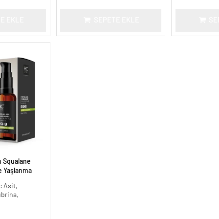
E EKLE
SEPETE EKLE
SE
n Squalane
ve Yaşlanma
 Asit,
ubrina,