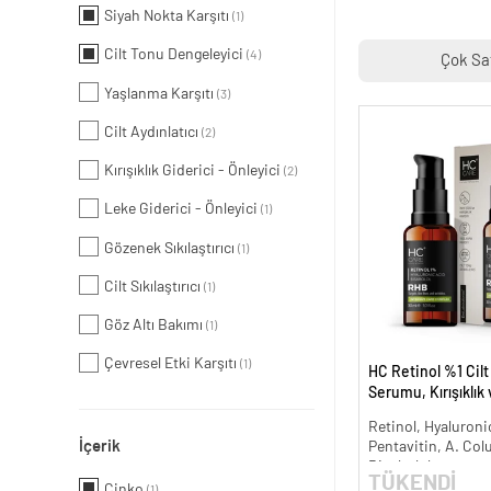
Siyah Nokta Karşıtı
(1)
Cilt Tonu Dengeleyici
(4)
Çok Sa
Yaşlanma Karşıtı
(3)
Cilt Aydınlatıcı
(2)
Kırışıklık Giderici - Önleyici
(2)
Leke Giderici - Önleyici
(1)
Gözenek Sıkılaştırıcı
(1)
Cilt Sıkılaştırıcı
(1)
Göz Altı Bakımı
(1)
Çevresel Etki Karşıtı
(1)
HC Retinol %1 Cil
Serumu, Kırışıklık
Karşıtı - 30 ml.
Retinol, Hyaluronic
İçerik
Pentavitin, A. Col
Bisabolol
TÜKENDİ
Çinko
(1)