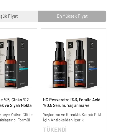
şük Fiyat
En Yüksek Fiyat
de %5, Çinko %2
HC Resveratrol %3, Ferulic Acid
k ve Siyah Nokta
%0.5 Serum, Yaşlanma ve
dermeye Yardımcı
Kırışıklık Karşıtı - 30 ml.
neye Yatkın Ciltler
Yaşlanma ve Kırışıklık Karşıtı Etki
kılaştırıcı Formül
İçin Antioksidan İçerik
TÜKENDİ