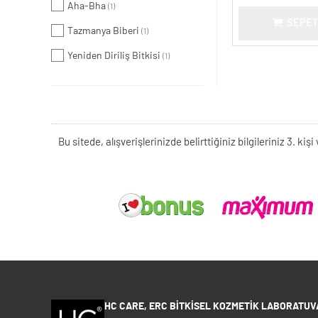
Aha-Bha
(1)
SEPET
Tazmanya Biberi
(1)
Yeniden Diriliş Bitkisi
(1)
Bu sitede, alışverişlerinizde belirttiğiniz bilgileriniz 3. 
HC CARE, ERC BITKISEL KOZMETIK LABORATUVA