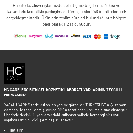
Bu sitede, alışverişlerinizde belirttiğiniz bilgileriniz 3. kişi ve
kurumlarla kesinlikle paylaşılmaz. Tüm işlemler 256 bit şifrelenerek
gerçekleşmektedir. Ürünlerin teslim süreleri bulunduğunuz bölgeye
bağlı olarak 1-2 iş günüdür.
HC CARE, ERC BITKISEL KOZMETIK LABORATUVARLARI'NIN TESCILLI
MARKASIDIR.
YASAL UYARI: Sitede kullanılan yazı ve görseller, TURKTRUST A.Ş. zaman
damgası ile tescillenmiş, ayrıca DMCA tarafından koruma altına alınmıştır.
Üzerinde değişiklik yapılarak dahi kullanımı halinde herhangi bir uyarı
yapılmaksızın hukiki işlem başlatılacaktır.
İletişim