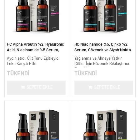
HC Alpha Arbutin %2, Hyaluronic
HC Niacinamide %5, Çinko %2
Acid, Niacinamide %5 Serum,
Serum, Gözenek ve Siyah Nokta
Leke Karşıtı ve Aydınlatıcı - 30
Oluşumunu Gidermeye Yardımcı -
Aydınlatıcı, Cilt Tonu Eşitleyici
Yağlanma ve Akneye Yatkın
ml.
30 ml.
Leke Karşıtı Etki
Ciltler İçin Gözenek Sıkılaştırıcı
Formül
TÜKENDİ
TÜKENDİ
SEPETE EKLE
SEPETE EKLE