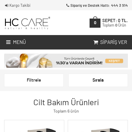
Kargo Takibi
Sipariş ve Destek Hattı: 444 3 914
SEPET:
0
TL.
0
Toplam
0
Ürün
MENÜ
SIPARIŞ VER
Filtrele
Sırala
Cilt Bakım Ürünleri
Toplam 6 ürün