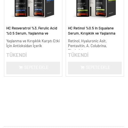
HC Resveratrol %3, Ferulic Acid
HC Retinol %0.5 In Squalane
%0.5 Serum, Yaşlanma ve
Serum, Kırışıklık ve Yaşlanma
Kırışıklık Karşıtı - 30 ml.
Karşıtı - 30 ml.
Yaşlanma ve Kırışıklık Karşıtı Etki
Retinol, Hyaluronic Asit,
İçin Antioksidan İçerik
Pentavitin, A. Colubrina,
Bisabolol
TÜKENDİ
TÜKENDİ
SEPETE EKLE
SEPETE EKLE