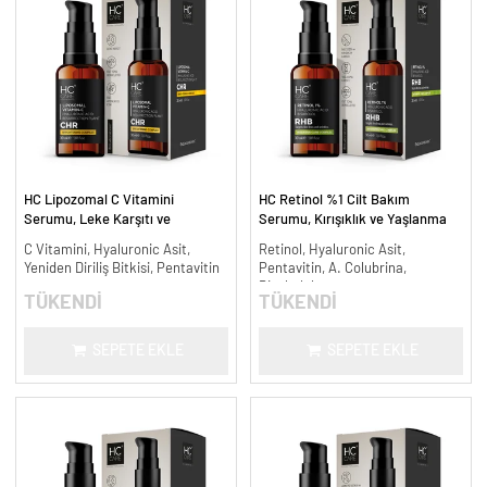
HC Lipozomal C Vitamini
HC Retinol %1 Cilt Bakım
Serumu, Leke Karşıtı ve
Serumu, Kırışıklık ve Yaşlanma
Aydınlatıcı - 30 ml.
Karşıtı - 30 ml.
C Vitamini, Hyaluronic Asit,
Retinol, Hyaluronic Asit,
Yeniden Diriliş Bitkisi, Pentavitin
Pentavitin, A. Colubrina,
Bisabolol
TÜKENDİ
TÜKENDİ
SEPETE EKLE
SEPETE EKLE