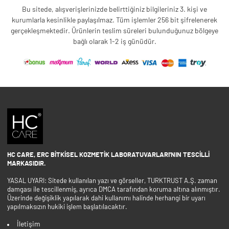
Bu sitede, alışverişlerinizde belirttiğiniz bilgileriniz 3. kişi ve
kurumlarla kesinlikle paylaşılmaz. Tüm işlemler 256 bit şifrelenerek
gerçekleşmektedir. Ürünlerin teslim süreleri bulunduğunuz bölgeye
bağlı olarak 1-2 iş günüdür.
HC CARE, ERC BITKISEL KOZMETIK LABORATUVARLARI'NIN TESCILLI
MARKASIDIR.
YASAL UYARI: Sitede kullanılan yazı ve görseller, TURKTRUST A.Ş. zaman
damgası ile tescillenmiş, ayrıca DMCA tarafından koruma altına alınmıştır.
Üzerinde değişiklik yapılarak dahi kullanımı halinde herhangi bir uyarı
yapılmaksızın hukiki işlem başlatılacaktır.
İletişim