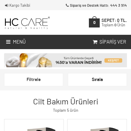
Kargo Takibi
Sipariş ve Destek Hattı: 444 3 914
SEPET:
0
TL.
0
Toplam
0
Ürün
MENÜ
SIPARIŞ VER
Filtrele
Sırala
Cilt Bakım Ürünleri
Toplam 5 ürün