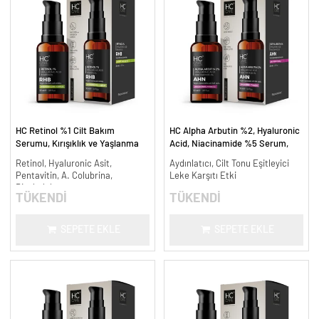
HC Retinol %1 Cilt Bakım
HC Alpha Arbutin %2, Hyaluronic
Serumu, Kırışıklık ve Yaşlanma
Acid, Niacinamide %5 Serum,
Karşıtı - 30 ml.
Leke Karşıtı ve Aydınlatıcı - 30
Retinol, Hyaluronic Asit,
Aydınlatıcı, Cilt Tonu Eşitleyici
ml.
Pentavitin, A. Colubrina,
Leke Karşıtı Etki
Bisabolol
TÜKENDİ
TÜKENDİ
SEPETE EKLE
SEPETE EKLE