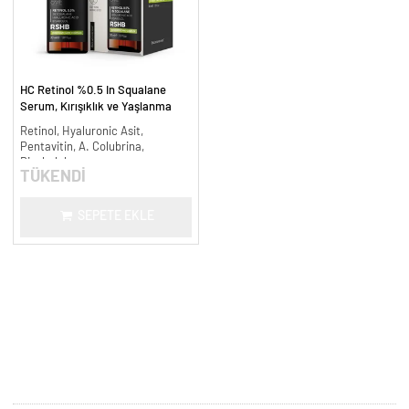
HC Retinol %0.5 In Squalane
Serum, Kırışıklık ve Yaşlanma
Karşıtı - 30 ml.
Retinol, Hyaluronic Asit,
Pentavitin, A. Colubrina,
Bisabolol
TÜKENDİ
SEPETE EKLE