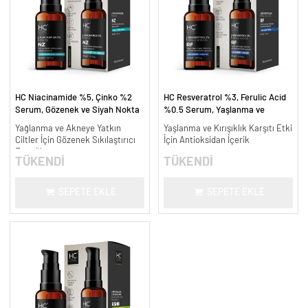
HC Niacinamide %5, Çinko %2
HC Resveratrol %3, Ferulic Acid
Serum, Gözenek ve Siyah Nokta
%0.5 Serum, Yaşlanma ve
Oluşumunu Gidermeye Yardımcı -
Kırışıklık Karşıtı - 30 ml.
Yağlanma ve Akneye Yatkın
Yaşlanma ve Kırışıklık Karşıtı Etki
30 ml.
Ciltler İçin Gözenek Sıkılaştırıcı
İçin Antioksidan İçerik
Formül
TÜKENDİ
TÜKENDİ
SEPETE EKLE
SEPETE EKLE